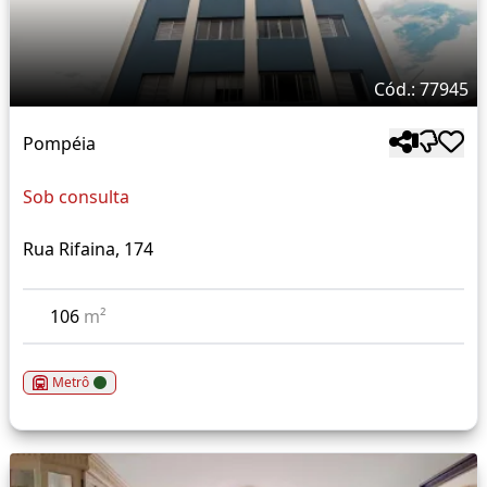
Cód.: 77945
Pompéia
Sob consulta
Rua Rifaina, 174
106
m²
Metrô