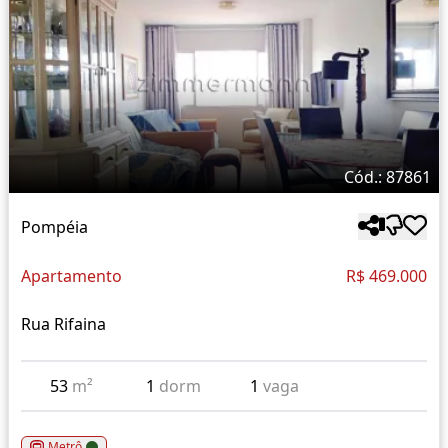
Cód.: 87861
Pompéia
Apartamento
R$ 469.000
Rua Rifaina
53
m²
1
dorm
1
vaga
Metrô