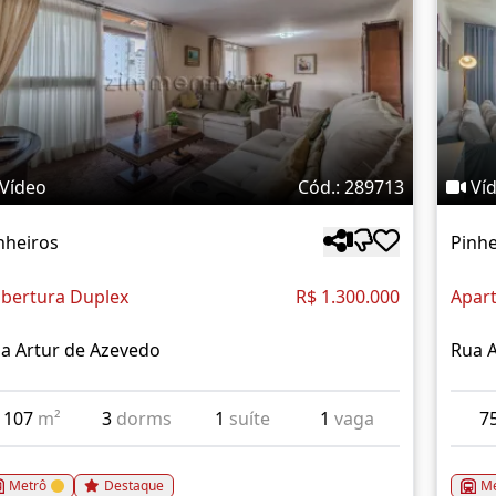
Vídeo
Cód.: 289713
Ví
nheiros
Pinhe
bertura Duplex
R$ 1.300.000
Apar
a Artur de Azevedo
Rua A
107
m²
3
dorms
1
suíte
1
vaga
7
Metrô
Destaque
Me