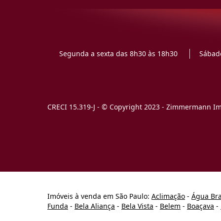
Segunda a sexta das 8h30 às 18h30
Sábado
CRECI 15.319-J - © Copyright 2023 - Zimmermann Imó
Imóveis à venda em São Paulo:
Aclimação
-
Água Br
Funda
-
Bela Aliança
-
Bela Vista
-
Belem
-
Boaçava
-