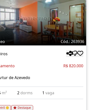
deo
Cód.: 263936
iros
tamento
R$ 820.000
rtur de Azevedo
5
m²
2
dorms
1
vaga
trô
Destaque