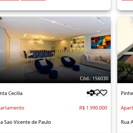
Cód.: 156030
nta Cecilia
Pinhe
artamento
R$ 1.990.000
Apar
a Sao Vicente de Paulo
Rua A