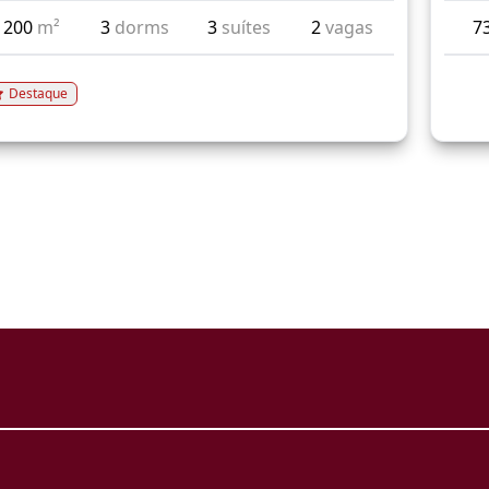
200
m²
3
dorms
3
suítes
2
vagas
7
Destaque