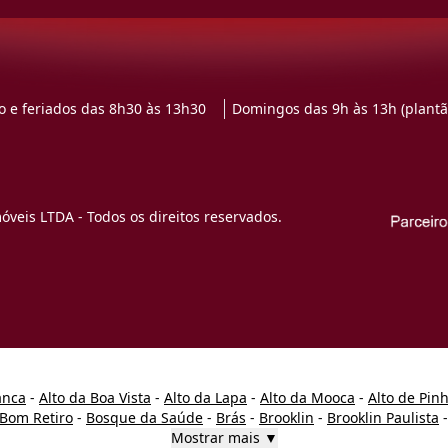
 e feriados das 8h30 às 13h30
Domingos das 9h às 13h (plantã
veis LTDA - Todos os direitos reservados.
anca
-
Alto da Boa Vista
-
Alto da Lapa
-
Alto da Mooca
-
Alto de Pin
Bom Retiro
-
Bosque da Saúde
-
Brás
-
Brooklin
-
Brooklin Paulista
Mostrar mais ▼