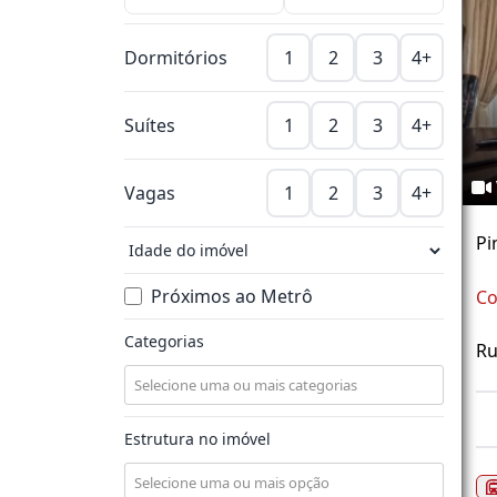
Dormitórios
1
2
3
4+
Suítes
1
2
3
4+
Vagas
1
2
3
4+
Pi
Próximos ao Metrô
Co
Categorias
Ru
Estrutura no imóvel