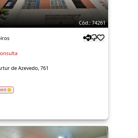
Cód.: 74261
iros
onsulta
rtur de Azevedo, 761
trô