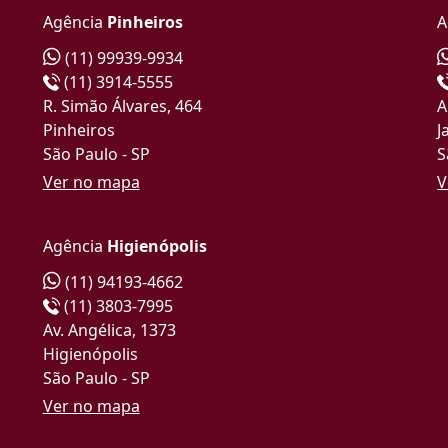
Agência
Pinheiros
A
(11) 99939-9934
(11) 3914-5555
R. Simão Álvares, 464
A
Pinheiros
J
São Paulo - SP
S
Ver no mapa
V
Agência
Higienópolis
(11) 94193-4662
(11) 3803-7995
Av. Angélica, 1373
Higienópolis
São Paulo - SP
Ver no mapa