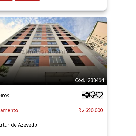
Cód.: 288494
iros
tamento
R$ 690.000
rtur de Azevedo