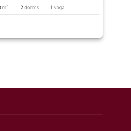
3
m²
2
dorms
1
vaga