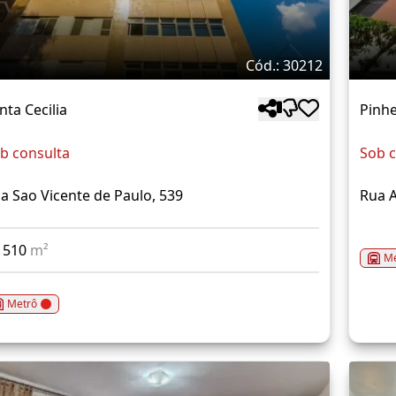
Cód.: 30212
nta Cecilia
Pinhe
b consulta
Sob c
a Sao Vicente de Paulo, 539
Rua A
510
m²
Me
Metrô