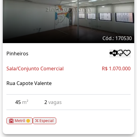
Cód.: 170530
Pinheiros
Sala/Conjunto Comercial
R$ 1.070.000
Rua Capote Valente
45
m²
2
vagas
Metrô
Especial