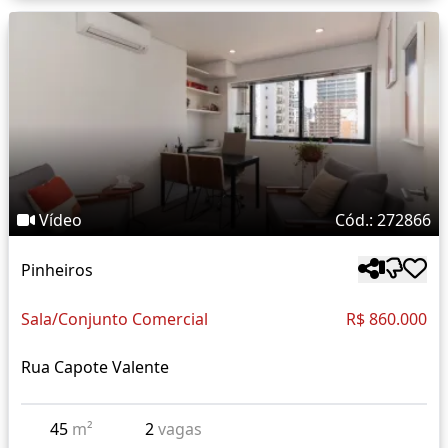
Vídeo
Cód.: 272866
Pinheiros
Sala/Conjunto Comercial
R$ 860.000
Rua Capote Valente
45
m²
2
vagas