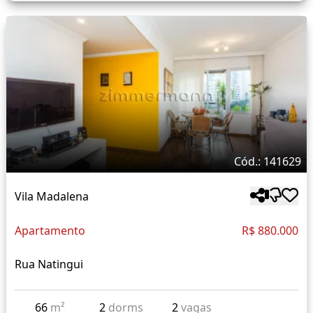
Cód.: 141629
Vila Madalena
Apartamento
R$ 880.000
Rua Natingui
66
m²
2
dorms
2
vagas