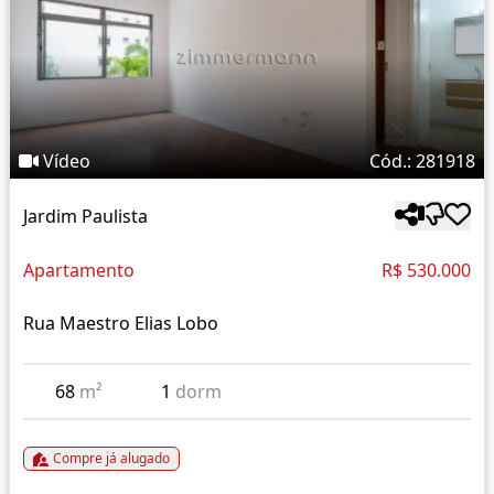
Vídeo
Cód.: 281918
Jardim Paulista
Apartamento
R$ 530.000
Rua Maestro Elias Lobo
68
m²
1
dorm
Compre já alugado