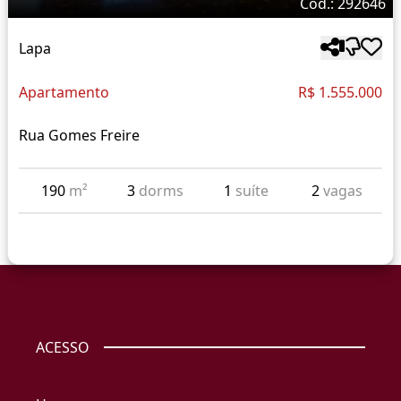
Cód.: 292646
Lapa
Apartamento
R$ 1.555.000
Rua Gomes Freire
190
m²
3
dorms
1
suíte
2
vagas
ACESSO