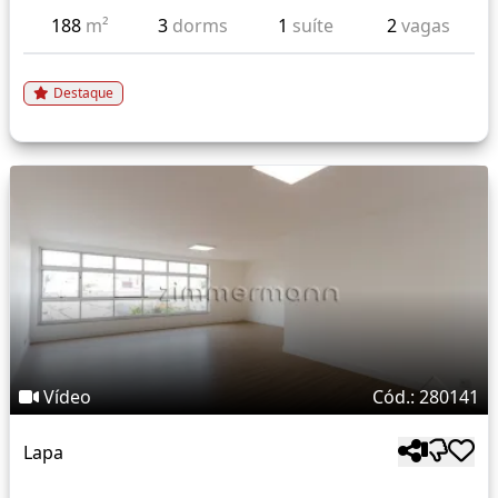
188
m²
3
dorms
1
suíte
2
vagas
Destaque
Vídeo
Cód.: 280141
Lapa