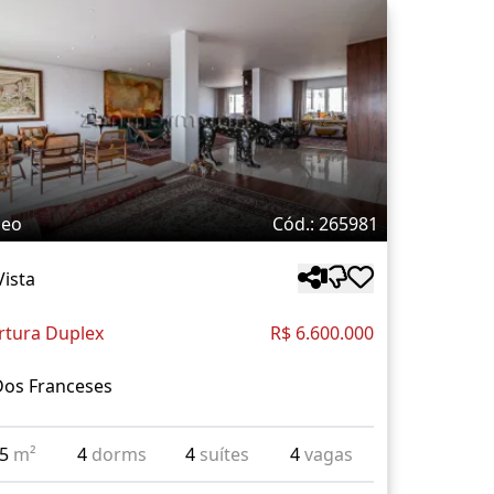
deo
Cód.: 265981
Vista
rtura Duplex
R$ 6.600.000
Dos Franceses
75
m²
4
dorms
4
suítes
4
vagas