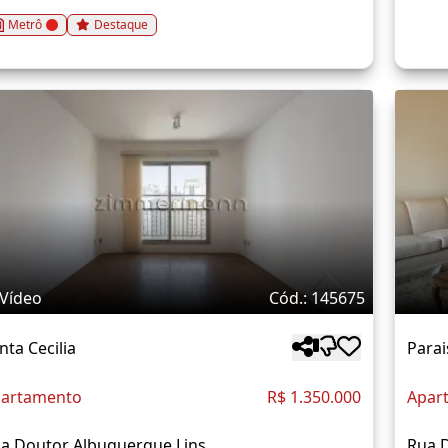
Metrô
Destaque
Vídeo
Cód.: 145675
nta Cecilia
Parai
artamento
R$ 1.350.000
Apar
a Doutor Albuquerque Lins
Rua 