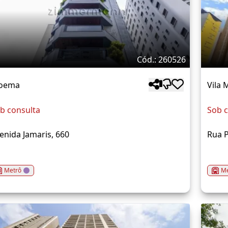
Cód.: 260526
oema
Vila 
b consulta
Sob c
enida Jamaris, 660
Rua P
Metrô
Me