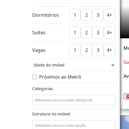
Dormitórios
1
2
3
4+
Suítes
1
2
3
4+
M
Vagas
1
2
3
4+
So
Av
Próximos ao Metrô
Categorias
Estrutura no imóvel