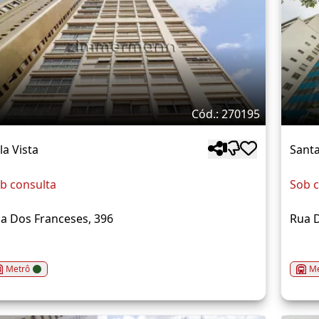
Cód.: 270195
la Vista
Santa
b consulta
Sob c
a Dos Franceses, 396
Rua D
Metrô
Me