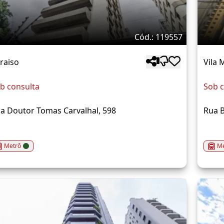
Cód.: 119557
raiso
Vila 
b consulta
Sob c
a Doutor Tomas Carvalhal, 598
Rua B
Metrô
Me