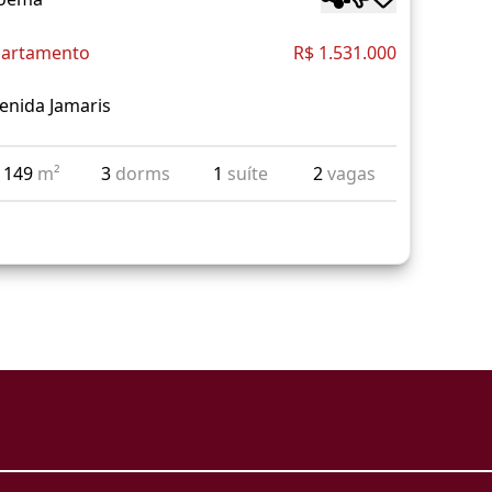
artamento
R$ 1.531.000
enida Jamaris
149
m²
3
dorms
1
suíte
2
vagas