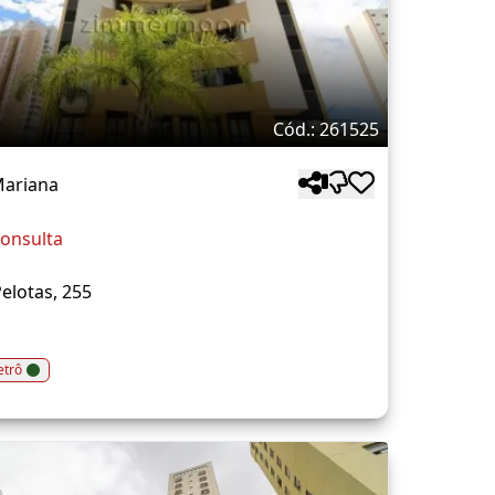
Cód.: 261525
Mariana
onsulta
elotas, 255
trô