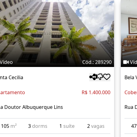
Vídeo
Cód.: 289290
Ví
nta Cecilia
Bela 
artamento
R$ 1.400.000
Cobe
a Doutor Albuquerque Lins
Rua 
105
m²
3
dorms
1
suíte
2
vagas
4