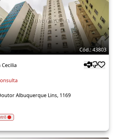
Cód.: 43803
 Cecilia
onsulta
outor Albuquerque Lins, 1169
trô