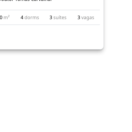
50
m²
4
dorms
3
suítes
3
vagas