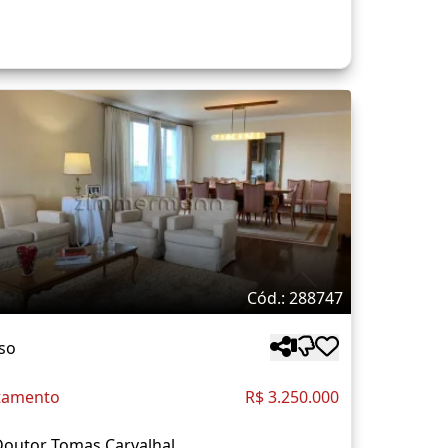
Cód.: 288747
so
tamento
R$ 3.250.000
Doutor Tomas Carvalhal