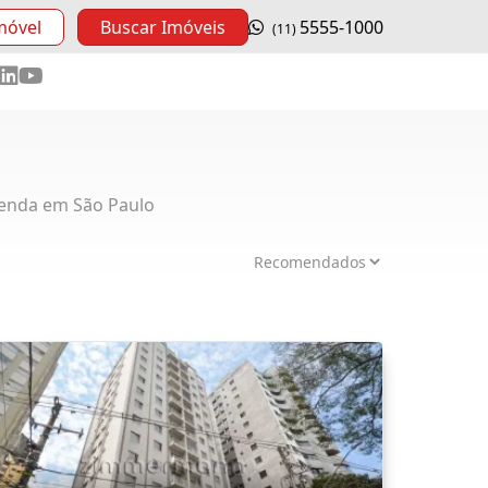
móvel
Buscar Imóveis
5555-1000
(11)
enda em São Paulo