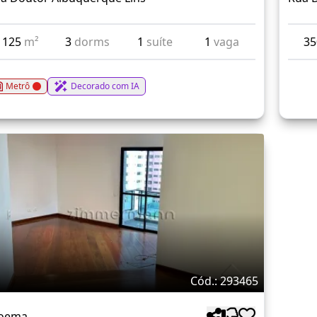
125
m²
3
dorms
1
suíte
1
vaga
3
Metrô
Decorado com IA
Cód.: 293465
oema