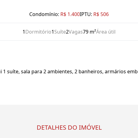
Condomínio:
R$ 1.400
IPTU:
R$ 506
1
Dormitório
1
Suíte
2
Vagas
79 m²
Área útil
1 suíte, sala para 2 ambientes, 2 banheiros, armários emb
DETALHES DO IMÓVEL