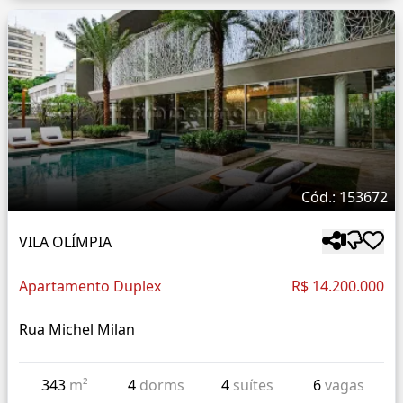
Cód.: 153672
VILA OLÍMPIA
Apartamento Duplex
R$ 14.200.000
Rua Michel Milan
343
m²
4
dorms
4
suítes
6
vagas