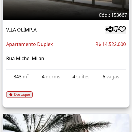
Cód.: 153667
VILA OLÍMPIA
Apartamento Duplex
R$ 14.522.000
Rua Michel Milan
343
m²
4
dorms
4
suítes
6
vagas
Destaque