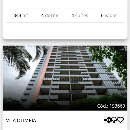
343
m²
4
dorms
4
suítes
6
vagas
Cód.: 153669
VILA OLÍMPIA