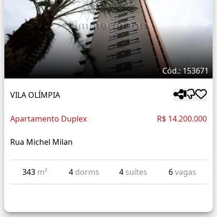
Cód.: 153671
VILA OLÍMPIA
Apartamento Duplex
R$ 14.200.000
Rua Michel Milan
343
m²
4
dorms
4
suítes
6
vagas