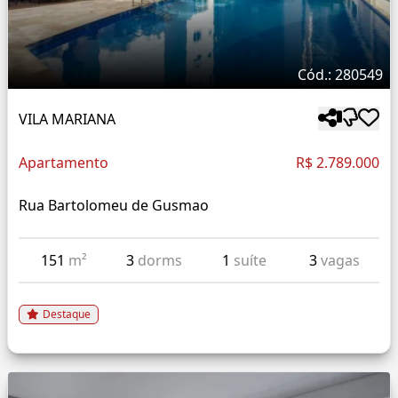
Cód.: 280549
VILA MARIANA
Apartamento
R$ 2.789.000
Rua Bartolomeu de Gusmao
151
m²
3
dorms
1
suíte
3
vagas
Destaque