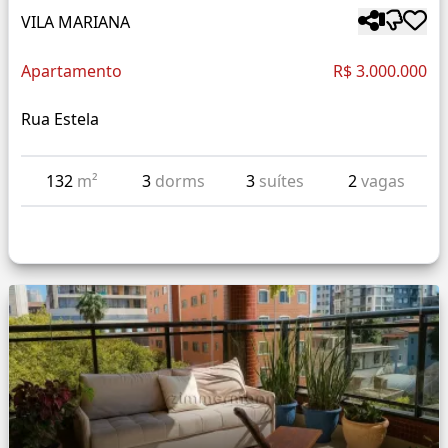
VILA MARIANA
Apartamento
R$ 3.000.000
Rua Estela
132
m²
3
dorms
3
suítes
2
vagas