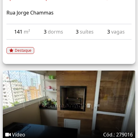
Rua Jorge Chammas
141
m²
3
dorms
3
suítes
3
vagas
Destaque
Vídeo
Cód.: 279016