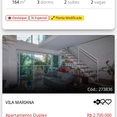
164
m²
3
dorms
2
suítes
2
vagas
Destaque
Especial
Planta Modificada
Cód.: 273836
VILA MARIANA
Apartamento Duplex
R$ 2.700.000