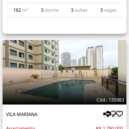
162
m²
3
dorms
3
suítes
3
vagas
Cód.: 135983
VILA MARIANA
Apartamento
R$ 2.790.000