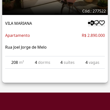
Cód.: 277522
VILA MARIANA
Apartamento
R$ 2.890.000
Rua Joel Jorge de Melo
208
m²
4
dorms
4
suítes
4
vagas