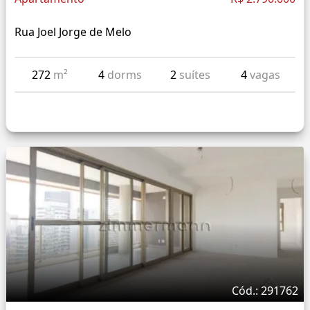
Rua Joel Jorge de Melo
272
m²
4
dorms
2
suítes
4
vagas
Cód.: 291762