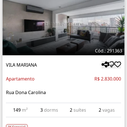
Cód.: 291363
VILA MARIANA
Apartamento
R$ 2.830.000
Rua Dona Carolina
149
m²
3
dorms
2
suítes
2
vagas