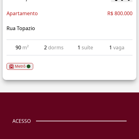
Apartamento
R$ 800.000
Rua Topazio
90
m²
2
dorms
1
suíte
1
vaga
Metrô
ACESSO