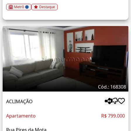
Metrô
Destaque
Cód.: 168308
ACLIMAÇÃO
Apartamento
R$ 799.000
Rua Pires da Mota