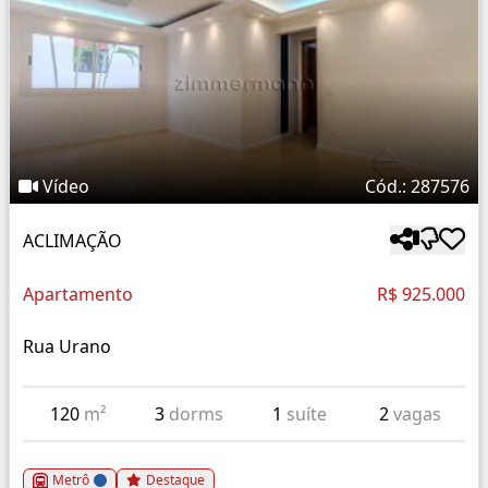
Vídeo
Cód.: 287576
ACLIMAÇÃO
Apartamento
R$ 925.000
Rua Urano
120
m²
3
dorms
1
suíte
2
vagas
Metrô
Destaque