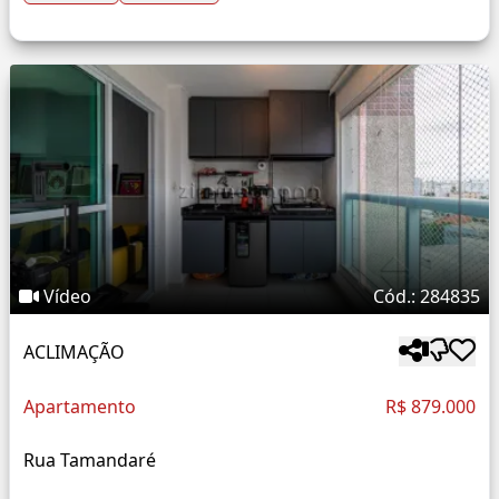
Vídeo
Cód.: 284835
ACLIMAÇÃO
Apartamento
R$ 879.000
Rua Tamandaré