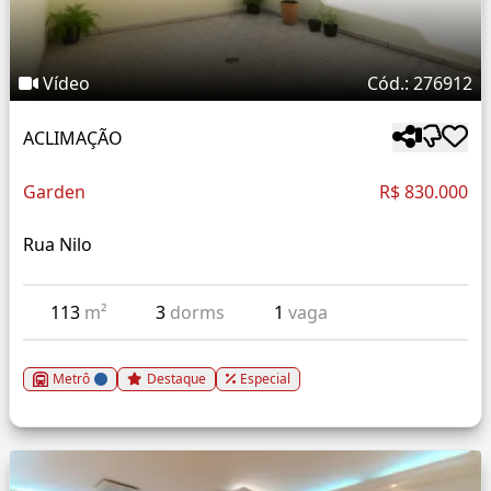
Vídeo
Cód.: 276912
ACLIMAÇÃO
Garden
R$ 830.000
Rua Nilo
113
m²
3
dorms
1
vaga
Metrô
Destaque
Especial