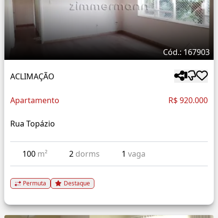
Cód.: 167903
ACLIMAÇÃO
Apartamento
R$ 920.000
Rua Topázio
100
m²
2
dorms
1
vaga
Permuta
Destaque