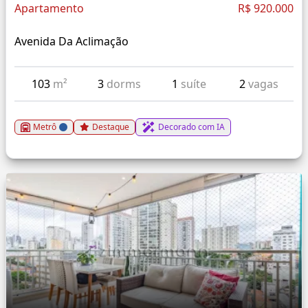
Apartamento
R$ 920.000
Avenida Da Aclimação
103
m²
3
dorms
1
suíte
2
vagas
Metrô
Destaque
Decorado com IA