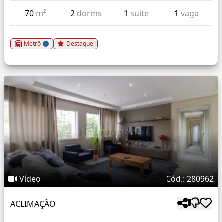
70
m²
2
dorms
1
suíte
1
vaga
Metrô
Destaque
Vídeo
Cód.: 280962
ACLIMAÇÃO