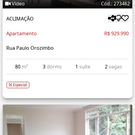
Vídeo
Cód.: 273462
ACLIMAÇÃO
Apartamento
R$ 929.990
Rua Paulo Orozimbo
80
m²
3
dorms
1
suíte
2
vagas
Especial