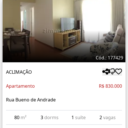
Cód.: 177429
ACLIMAÇÃO
Apartamento
R$ 830.000
Rua Bueno de Andrade
80
m²
3
dorms
1
suíte
2
vagas