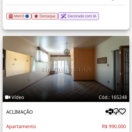
Metrô
Destaque
Decorado com IA
Vídeo
Cód.: 165248
ACLIMAÇÃO
Apartamento
R$ 990.000