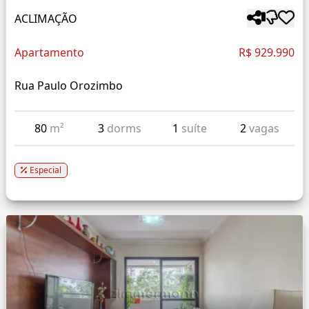
ACLIMAÇÃO
Apartamento
R$ 929.990
Rua Paulo Orozimbo
80
m²
3
dorms
1
suíte
2
vagas
Especial