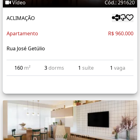
Vídeo
Cód.: 291620
ACLIMAÇÃO
Apartamento
R$ 960.000
Rua José Getúlio
160
m²
3
dorms
1
suíte
1
vaga