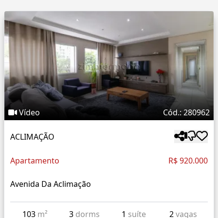
Vídeo
Cód.: 280962
ACLIMAÇÃO
Apartamento
R$ 920.000
Avenida Da Aclimação
103
m²
3
dorms
1
suíte
2
vagas