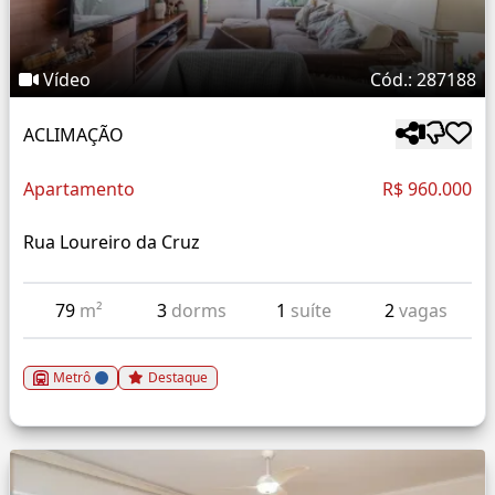
Vídeo
Cód.: 287188
ACLIMAÇÃO
Apartamento
R$ 960.000
Rua Loureiro da Cruz
79
m²
3
dorms
1
suíte
2
vagas
Metrô
Destaque