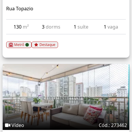
Rua Topazio
130
m²
3
dorms
1
suíte
1
vaga
Metrô
Destaque
Vídeo
Cód.: 273462