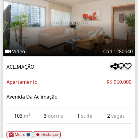
Vídeo
Cód.: 280640
ACLIMAÇÃO
Apartamento
R$ 950.000
Avenida Da Aclimação
103
m²
3
dorms
1
suíte
2
vagas
Metrô
Destaque