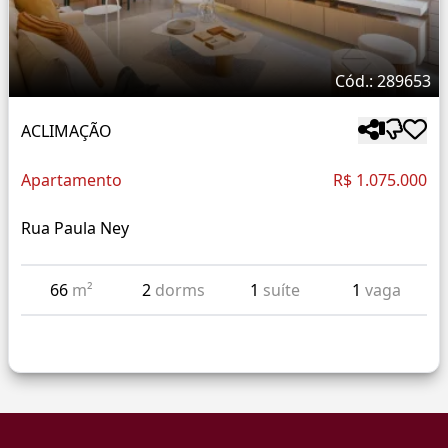
Cód.: 289653
ACLIMAÇÃO
Apartamento
R$ 1.075.000
Rua Paula Ney
66
m²
2
dorms
1
suíte
1
vaga