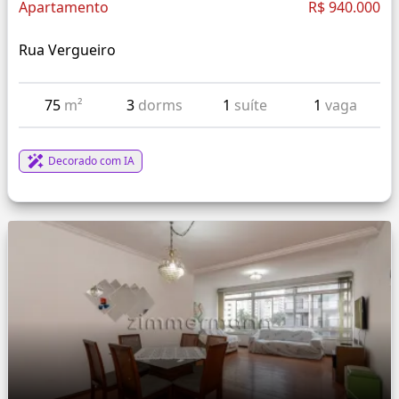
Apartamento
R$ 940.000
Rua Vergueiro
75
m²
3
dorms
1
suíte
1
vaga
Decorado com IA