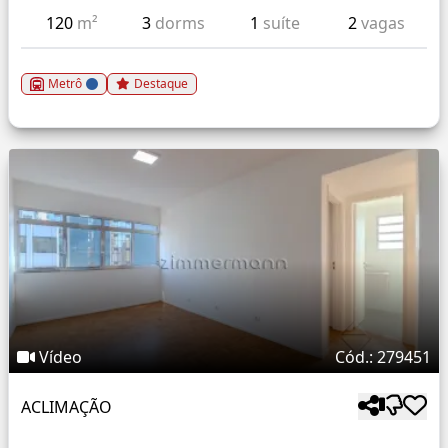
120
m²
3
dorms
1
suíte
2
vagas
Metrô
Destaque
Vídeo
Cód.: 279451
ACLIMAÇÃO