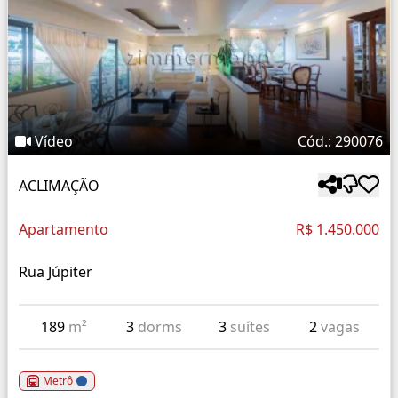
Vídeo
Cód.: 290076
ACLIMAÇÃO
Apartamento
R$ 1.450.000
Rua Júpiter
189
m²
3
dorms
3
suítes
2
vagas
Metrô