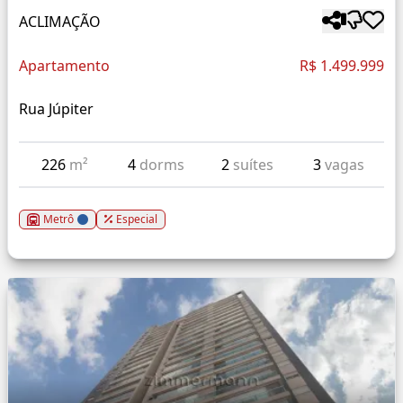
ACLIMAÇÃO
Apartamento
R$ 1.499.999
Rua Júpiter
226
m²
4
dorms
2
suítes
3
vagas
Metrô
Especial