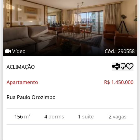
Vídeo
Cód.: 290558
ACLIMAÇÃO
Apartamento
R$ 1.450.000
Rua Paulo Orozimbo
156
m²
4
dorms
1
suíte
2
vagas