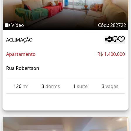
Vídeo
Cód.: 282722
ACLIMAÇÃO
Apartamento
R$ 1.400.000
Rua Robertson
126
m²
3
dorms
1
suíte
3
vagas