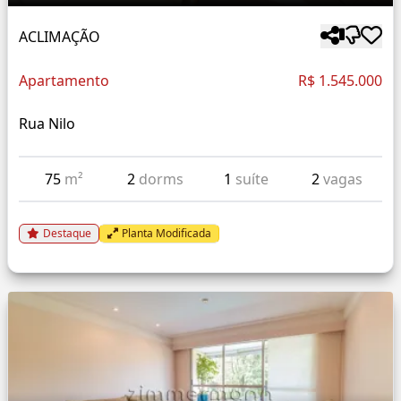
ACLIMAÇÃO
Apartamento
R$ 1.545.000
Rua Nilo
75
m²
2
dorms
1
suíte
2
vagas
Destaque
Planta Modificada