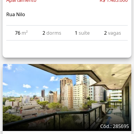
Apartamento
R$ 1.485.000
Rua Nilo
76
m²
2
dorms
1
suíte
2
vagas
Cód.: 285695