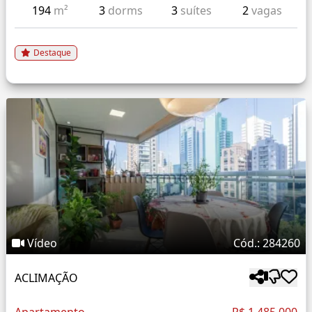
194
m²
3
dorms
3
suítes
2
vagas
Destaque
Vídeo
Cód.: 284260
ACLIMAÇÃO