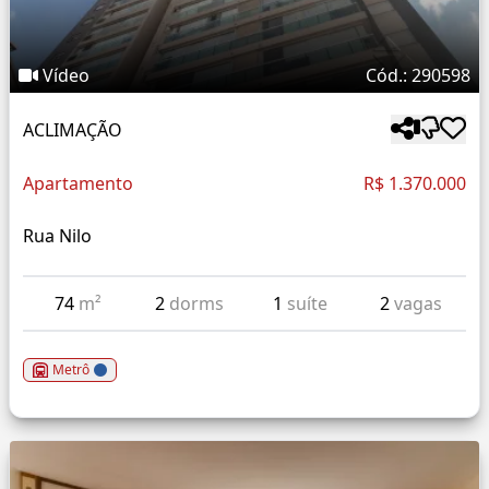
Vídeo
Cód.: 290598
ACLIMAÇÃO
Apartamento
R$ 1.370.000
Rua Nilo
74
m²
2
dorms
1
suíte
2
vagas
Metrô