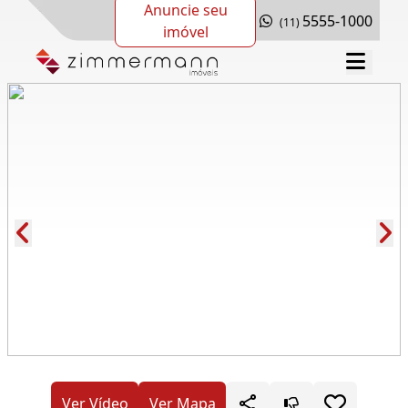
Anuncie seu
5555-1000
(11)
imóvel
Cód.: 291471
Ver Vídeo
Ver Mapa