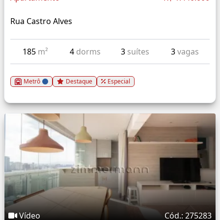
Rua Castro Alves
185
m²
4
dorms
3
suítes
3
vagas
Metrô
Destaque
Especial
Vídeo
Cód.: 275283