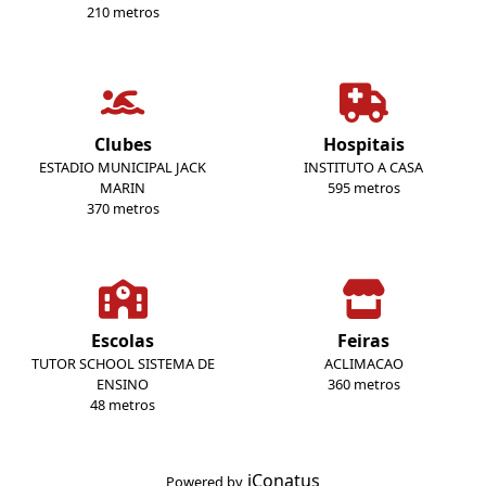
210 metros
Clubes
Hospitais
ESTADIO MUNICIPAL JACK
INSTITUTO A CASA
MARIN
595 metros
370 metros
Escolas
Feiras
TUTOR SCHOOL SISTEMA DE
ACLIMACAO
ENSINO
360 metros
48 metros
iConatus
Powered by