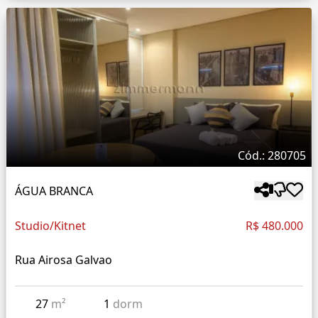
Cód.: 280705
ÁGUA BRANCA
Studio/Kitnet
R$ 480.000
Rua Airosa Galvao
27
m²
1
dorm