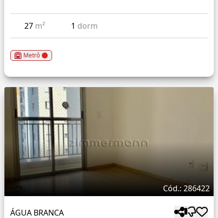
27
m²
1
dorm
Metrô
Cód.: 286422
ÁGUA BRANCA