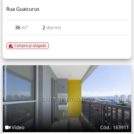
Rua Guaicurus
36
m²
2
dorms
Compre já alugado
Vídeo
Cód.: 163911