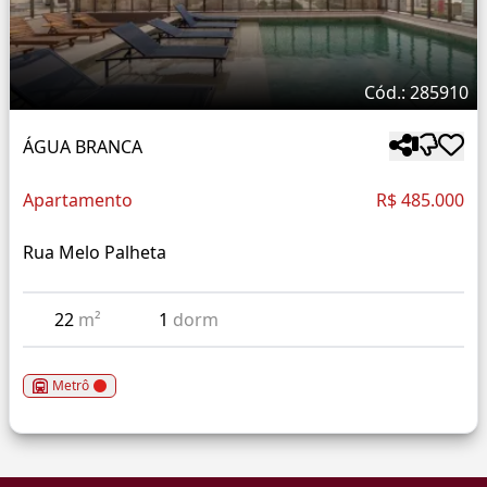
Cód.: 285910
ÁGUA BRANCA
Apartamento
R$ 485.000
Rua Melo Palheta
22
m²
1
dorm
Metrô