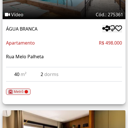
Vídeo
Cód.: 275361
ÁGUA BRANCA
Apartamento
R$ 498.000
Rua Melo Palheta
40
m²
2
dorms
Metrô