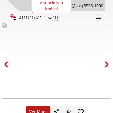
Anuncie seu
5555-1000
(11)
imóvel
Cód.: 282091
Ver Mapa