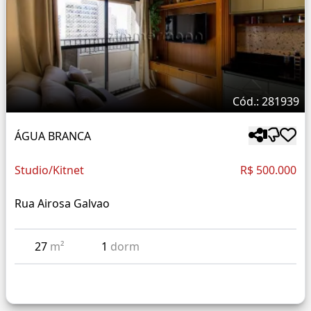
Cód.: 281939
ÁGUA BRANCA
Studio/Kitnet
R$ 500.000
Rua Airosa Galvao
27
m²
1
dorm