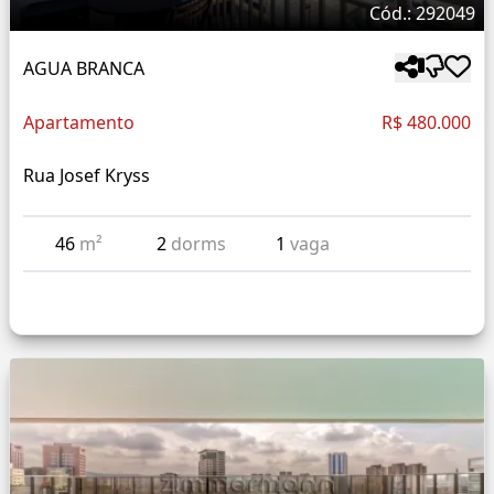
Cód.: 292049
AGUA BRANCA
Apartamento
R$ 480.000
Rua Josef Kryss
46
m²
2
dorms
1
vaga