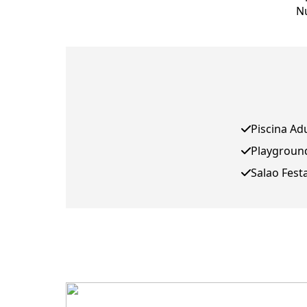
Nú
Piscina Ad
Playgroun
Salao Fest