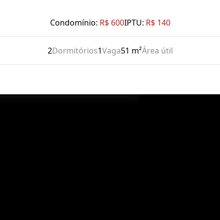
Condomínio:
R$ 600
IPTU:
R$ 140
2
Dormitórios
1
Vaga
51 m²
Área útil