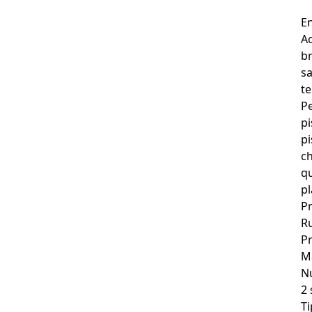
En
A
b
sa
te
Pe
pi
pi
c
qu
p
Pr
Ru
Pr
Ma
N
2 
Ti