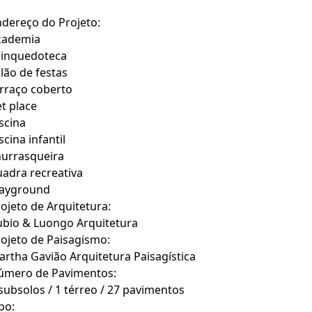
dereço do Projeto:
cademia
rinquedoteca
lão de festas
rraço coberto
t place
scina
scina infantil
hurrasqueira
adra recreativa
layground
ojeto de Arquitetura:
bio & Luongo Arquitetura
ojeto de Paisagismo:
rtha Gavião Arquitetura Paisagística
úmero de Pavimentos:
subsolos / 1 térreo / 27 pavimentos
po: