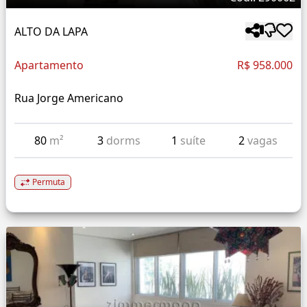
ALTO DA LAPA
Apartamento
R$ 958.000
Rua Jorge Americano
80
m²
3
dorms
1
suíte
2
vagas
Permuta