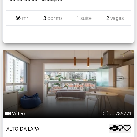
86
m²
3
dorms
1
suíte
2
vagas
Vídeo
Cód.: 285721
ALTO DA LAPA