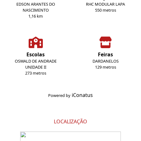
EDSON ARANTES DO
RHC MODULAR LAPA
NASCIMENTO
550 metros
1,16 km
Escolas
Feiras
OSWALD DE ANDRADE
DARDANELOS
UNIDADE II
129 metros
273 metros
iConatus
Powered by
LOCALIZAÇÃO