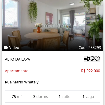
Vídeo
Cód.: 285293
ALTO DA LAPA
Apartamento
R$ 922.000
Rua Mario Whately
75
m²
3
dorms
1
suíte
1
vaga