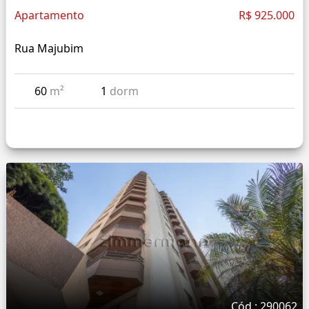
Apartamento
R$ 925.000
Rua Majubim
60
m²
1
dorm
Cód.: 290062