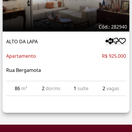
Cód.: 282940
ALTO DA LAPA
Apartamento
R$ 925.000
Rua Bergamota
86
m²
2
dorms
1
suíte
2
vagas