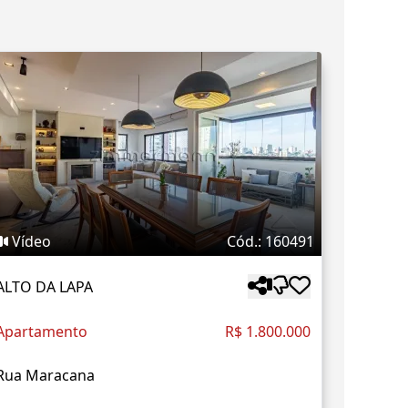
Vídeo
Cód.: 160491
ALTO DA LAPA
Apartamento
R$ 1.800.000
Rua Maracana