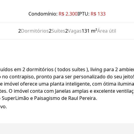
Condomínio:
R$ 2.300
IPTU:
R$ 133
2
Dormitórios
2
Suítes
2
Vagas
131 m²
Área útil
dos em 2 dormitórios ( todos suítes ), living para 2 ambie
 no contrapiso, pronto para ser personalizado do seu jeito
imóvel oferece uma planta inteligente, com ótima iluminaç
es. O imóvel conta com Janelas amplas e excelente ventilaç
io SuperLimão e Paisagismo de Raul Pereira.
vo.