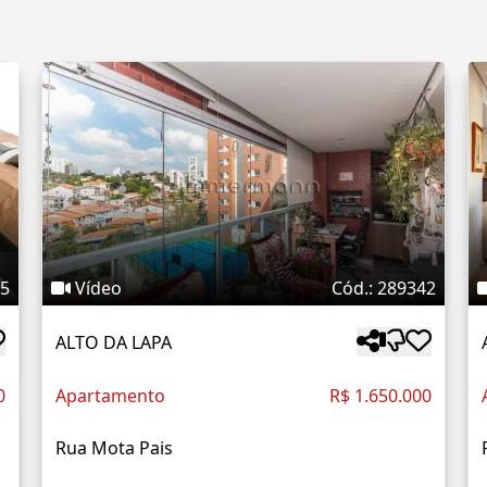
75
Vídeo
Cód.: 289342
ALTO DA LAPA
0
Apartamento
R$ 1.650.000
Rua Mota Pais