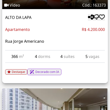
Vídeo
Cód.: 163373
ALTO DA LAPA
Apartamento
R$ 4.200.000
Rua Jorge Americano
366
m²
4
dorms
4
suítes
5
vagas
Destaque
Decorado com IA