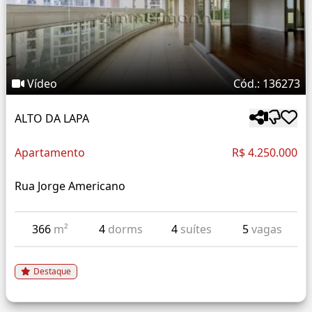
Vídeo
Cód.: 136273
ALTO DA LAPA
Apartamento
R$ 4.250.000
Rua Jorge Americano
366
m²
4
dorms
4
suítes
5
vagas
Destaque