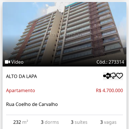
Vídeo
Cód.: 273314
ALTO DA LAPA
Apartamento
R$ 4.700.000
Rua Coelho de Carvalho
232
m²
3
dorms
3
suítes
3
vagas