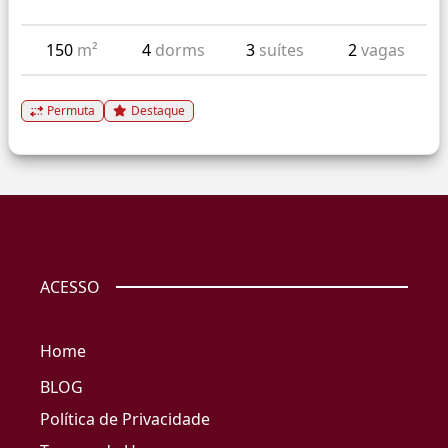
150
m²
4
dorms
3
suítes
2
vagas
Permuta
Destaque
ACESSO
Home
BLOG
Política de Privacidade