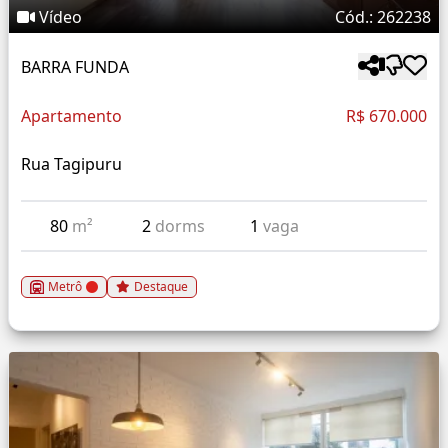
Vídeo
Cód.: 262238
BARRA FUNDA
Apartamento
R$ 670.000
Rua Tagipuru
80
m²
2
dorms
1
vaga
Metrô
Destaque