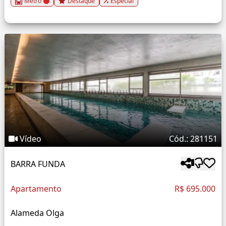
Metrô
Destaque
Especial
Vídeo
Cód.: 281151
BARRA FUNDA
Apartamento
R$ 695.000
Alameda Olga