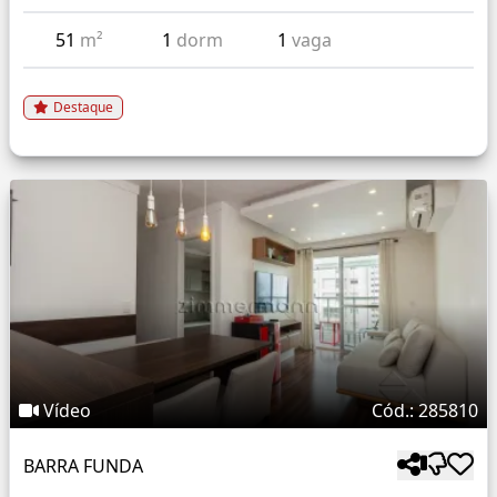
51
m²
1
dorm
1
vaga
Destaque
Vídeo
Cód.: 285810
BARRA FUNDA