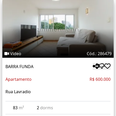
Vídeo
Cód.: 286479
BARRA FUNDA
Apartamento
R$ 600.000
Rua Lavradio
83
m²
2
dorms