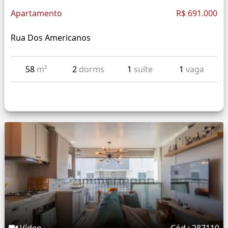
Apartamento
R$ 691.000
Rua Dos Americanos
58
m²
2
dorms
1
suíte
1
vaga