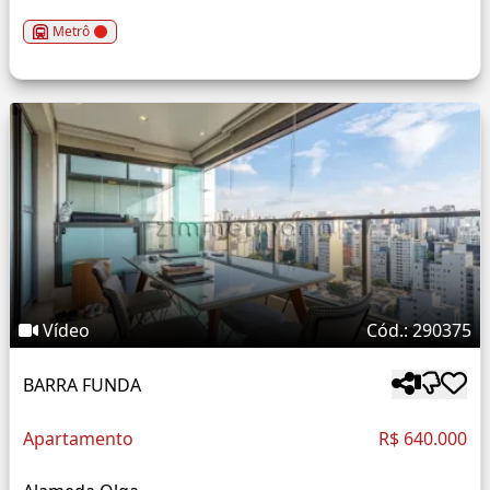
Metrô
Vídeo
Cód.: 290375
BARRA FUNDA
Apartamento
R$ 640.000