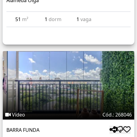
Alameda Olga
51
m²
1
dorm
1
vaga
Vídeo
Cód.: 268046
BARRA FUNDA