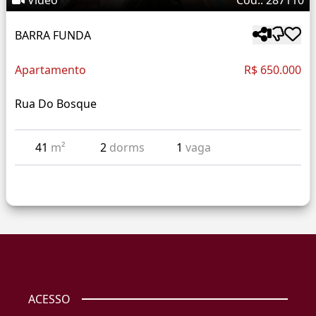
Vídeo
Cód.: 287110
BARRA FUNDA
Apartamento
R$ 650.000
Rua Do Bosque
41
m²
2
dorms
1
vaga
ACESSO