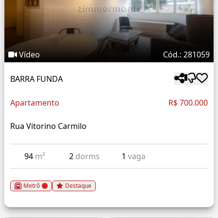
Vídeo
Cód.: 281059
BARRA FUNDA
Apartamento
R$ 700.000
Rua Vitorino Carmilo
94
m²
2
dorms
1
vaga
Metrô
Destaque