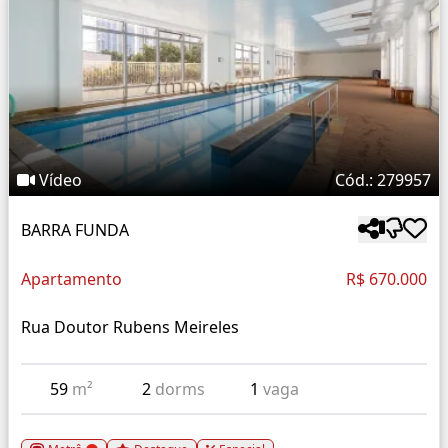
Vídeo
Cód.: 279957
BARRA FUNDA
Apartamento
R$ 670.000
Rua Doutor Rubens Meireles
59
m²
2
dorms
1
vaga