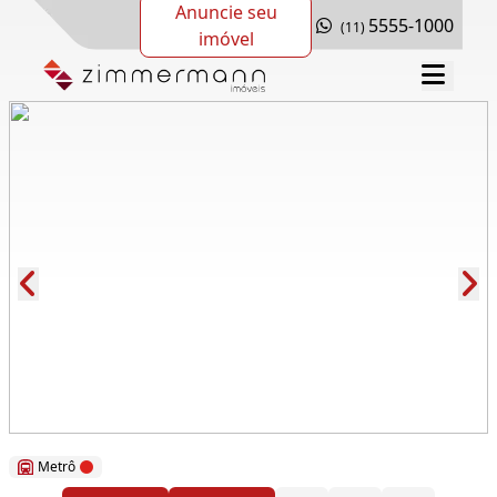
Anuncie seu
5555-1000
(11)
imóvel
Cód.: 285698
Metrô