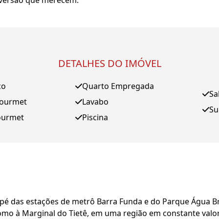
diversão que merecem.
DETALHES DO IMÓVEL
ço
Quarto Empregada
Sa
Gourmet
Lavabo
Su
ourmet
Piscina
pé das estações de metrô Barra Funda e do Parque Água Bra
o à Marginal do Tietê, em uma região em constante valor