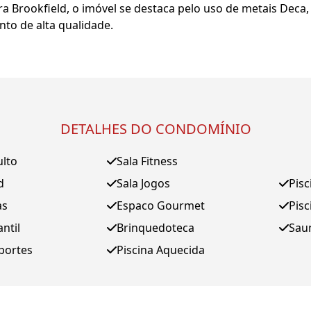
 Brookfield, o imóvel se destaca pelo uso de metais Deca, 
to de alta qualidade.
DETALHES DO CONDOMÍNIO
ulto
Sala Fitness
d
Sala Jogos
Pisc
as
Espaco Gourmet
Pisc
antil
Brinquedoteca
Sau
portes
Piscina Aquecida