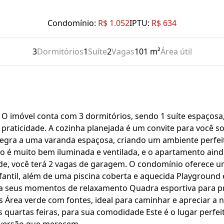
Condomínio:
R$ 1.052
IPTU:
R$ 634
3
Dormitórios
1
Suíte
2
Vagas
101 m²
Área útil
 O imóvel conta com 3 dormitórios, sendo 1 suíte espaçosa
raticidade. A cozinha planejada é um convite para você solta
ntegra a uma varanda espaçosa, criando um ambiente perfe
iço é muito bem iluminada e ventilada, e o apartamento ai
e, você terá 2 vagas de garagem. O condomínio oferece um
 infantil, além de uma piscina coberta e aquecida Playgroun
 seus momentos de relaxamento Quadra esportiva para prat
ais Área verde com fontes, ideal para caminhar e apreciar 
quartas feiras, para sua comodidade Este é o lugar perfeit