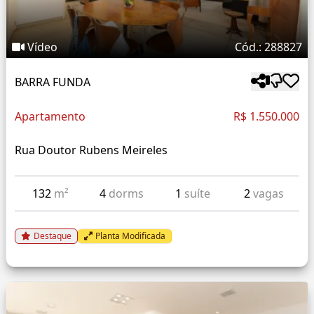
Vídeo
Cód.: 288827
BARRA FUNDA
Apartamento
R$ 1.550.000
Rua Doutor Rubens Meireles
132
m²
4
dorms
1
suíte
2
vagas
Destaque
Planta Modificada