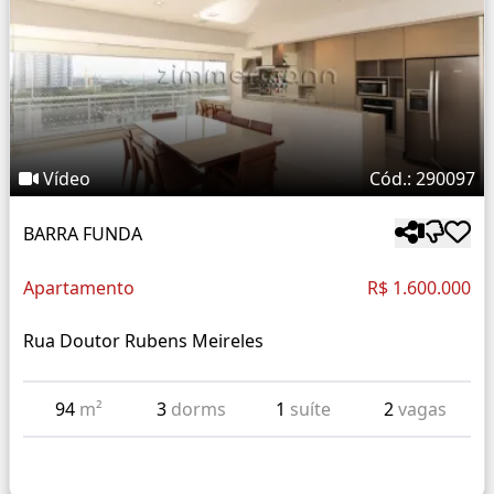
Vídeo
Cód.: 290097
BARRA FUNDA
Apartamento
R$ 1.600.000
Rua Doutor Rubens Meireles
94
m²
3
dorms
1
suíte
2
vagas