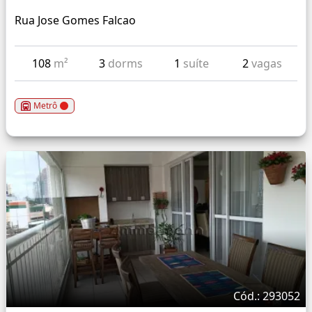
Rua Jose Gomes Falcao
108
m²
3
dorms
1
suíte
2
vagas
Metrô
Cód.: 293052