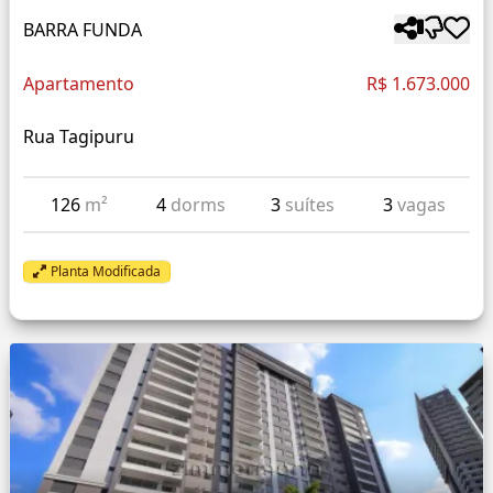
BARRA FUNDA
Apartamento
R$ 1.673.000
Rua Tagipuru
126
m²
4
dorms
3
suítes
3
vagas
Planta Modificada