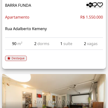
BARRA FUNDA
Apartamento
R$ 1.550.000
Rua Adalberto Kemeny
90
m²
2
dorms
1
suíte
2
vagas
Destaque