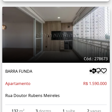
Cód.: 278673
BARRA FUNDA
Apartamento
R$ 1.590.000
Rua Doutor Rubens Meireles
132
m²
3
dorms
1
suíte
2
vagas