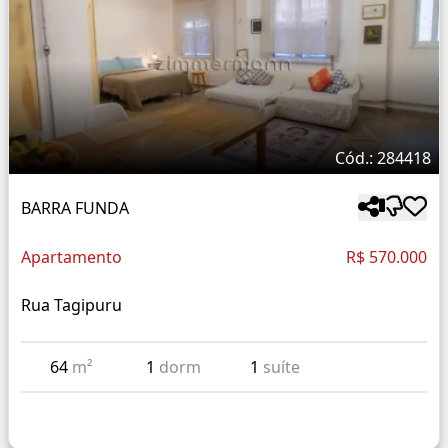
Cód.: 284418
BARRA FUNDA
Apartamento
R$ 570.000
Rua Tagipuru
64
m²
1
dorm
1
suíte