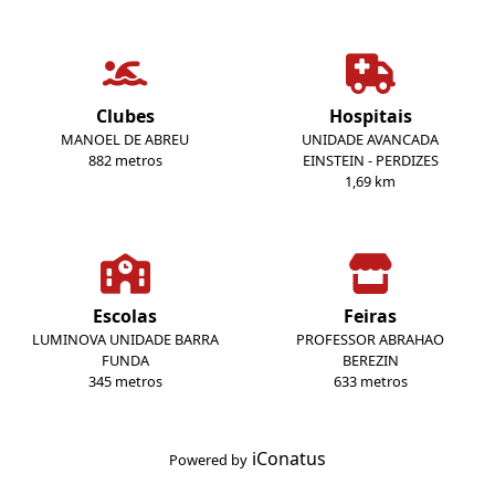
Clubes
Hospitais
MANOEL DE ABREU
UNIDADE AVANCADA
882 metros
EINSTEIN - PERDIZES
1,69 km
Escolas
Feiras
LUMINOVA UNIDADE BARRA
PROFESSOR ABRAHAO
FUNDA
BEREZIN
345 metros
633 metros
iConatus
Powered by