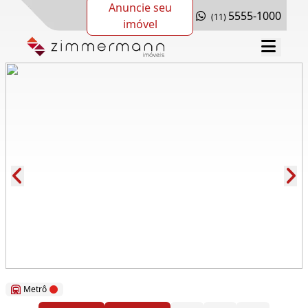
Anuncie seu
5555-1000
(11)
imóvel
Cód.: 280047
Metrô