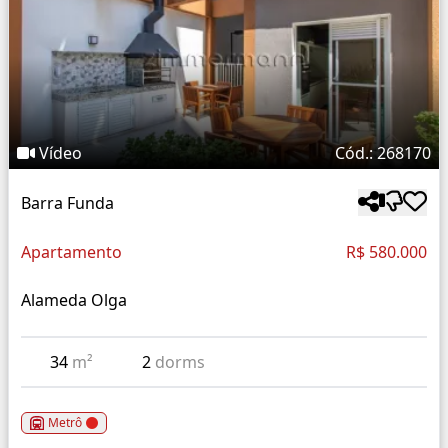
Vídeo
Cód.: 268170
Barra Funda
Apartamento
R$ 580.000
Alameda Olga
34
m²
2
dorms
Metrô