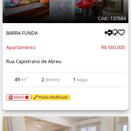
Cód.: 137684
BARRA FUNDA
Apartamento
R$ 560.000
Rua Capistrano de Abreu
49
m²
2
dorms
1
vaga
Metrô
Planta Modificada