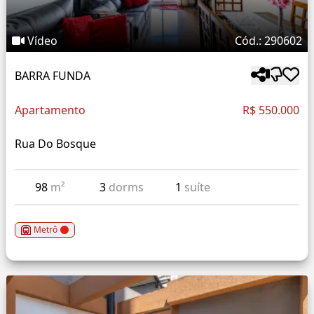
Vídeo
Cód.: 290602
BARRA FUNDA
Apartamento
R$ 550.000
Rua Do Bosque
98
m²
3
dorms
1
suíte
Metrô