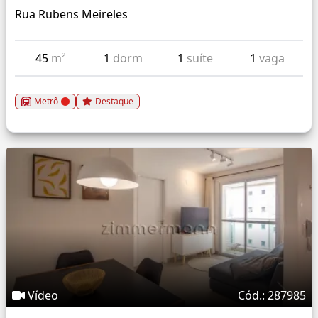
Rua Rubens Meireles
45
m²
1
dorm
1
suíte
1
vaga
Metrô
Destaque
Vídeo
Cód.: 287985