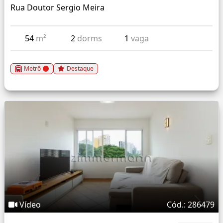
Rua Doutor Sergio Meira
54
m²
2
dorms
1
vaga
Metrô
Destaque
Vídeo
Cód.: 286479