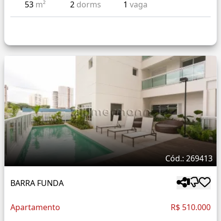
53
m²
2
dorms
1
vaga
Cód.: 269413
BARRA FUNDA
Apartamento
R$ 510.000