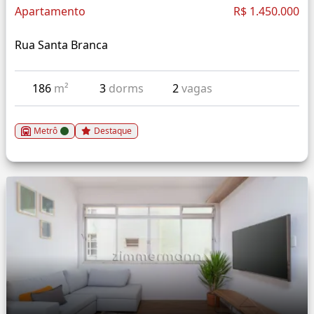
Apartamento
R$ 1.450.000
Rua Santa Branca
186
m²
3
dorms
2
vagas
Metrô
Destaque