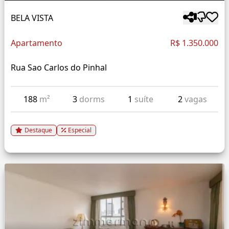
BELA VISTA
Apartamento
R$ 1.350.000
Rua Sao Carlos do Pinhal
188
m²
3
dorms
1
suíte
2
vagas
Destaque
Especial