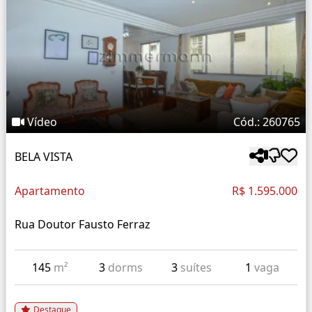
Vídeo
Cód.: 260765
BELA VISTA
Apartamento
R$ 1.595.000
Rua Doutor Fausto Ferraz
145
m²
3
dorms
3
suítes
1
vaga
Destaque