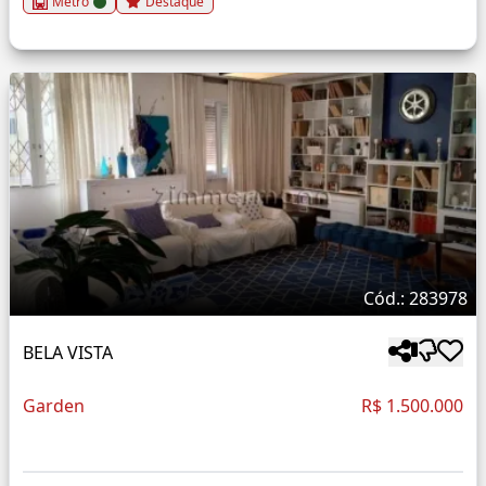
Metrô
Destaque
Cód.: 283978
BELA VISTA
Garden
R$ 1.500.000