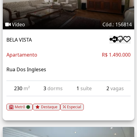
Vídeo
Cód.: 156814
BELA VISTA
Apartamento
R$ 1.490.000
Rua Dos Ingleses
230
m²
3
dorms
1
suíte
2
vagas
Metrô
Destaque
Especial