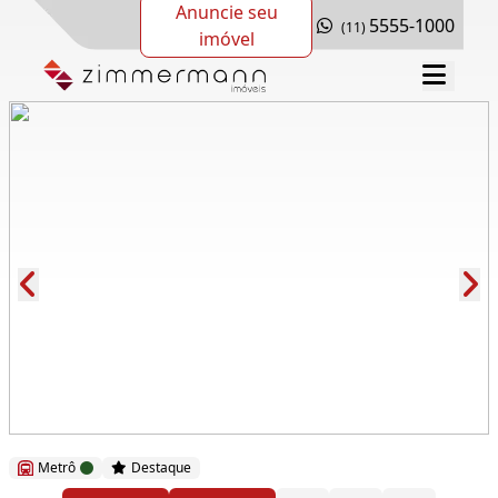
Anuncie seu
5555-1000
(11)
imóvel
Cód.: 269728
Metrô
Destaque