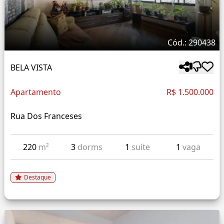
Cód.: 290438
BELA VISTA
Apartamento
R$ 1.500.000
Rua Dos Franceses
220
m²
3
dorms
1
suíte
1
vaga
Destaque