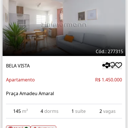
Cód.: 277315
BELA VISTA
Apartamento
R$ 1.450.000
Praça Amadeu Amaral
145
m²
4
dorms
1
suíte
2
vagas