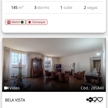
145
m²
3
dorms
1
suíte
2
vagas
Metrô
Destaque
Vídeo
Cód.: 285840
BELA VISTA