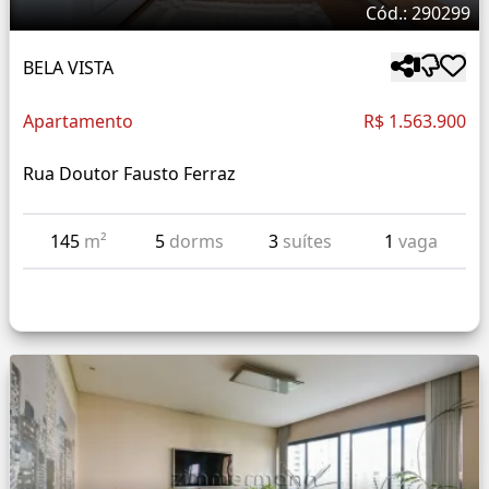
Cód.: 290299
BELA VISTA
Apartamento
R$ 1.563.900
Rua Doutor Fausto Ferraz
145
m²
5
dorms
3
suítes
1
vaga