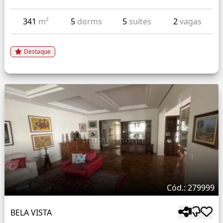
341
m²
5
dorms
5
suítes
2
vagas
Destaque
Cód.: 279999
BELA VISTA