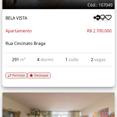
Cód.: 107049
BELA VISTA
Apartamento
R$ 2.700.000
Rua Cincinato Braga
291
m²
4
dorms
1
suíte
2
vagas
Permuta
Destaque