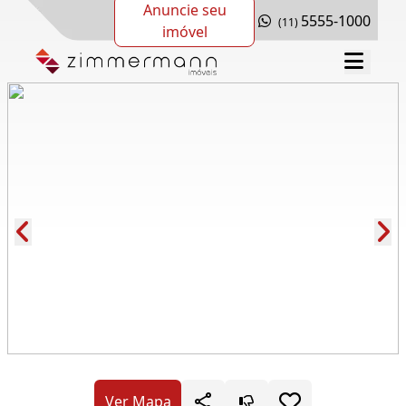
Anuncie seu
5555-1000
(11)
imóvel
Cód.: 282136
Ver Mapa