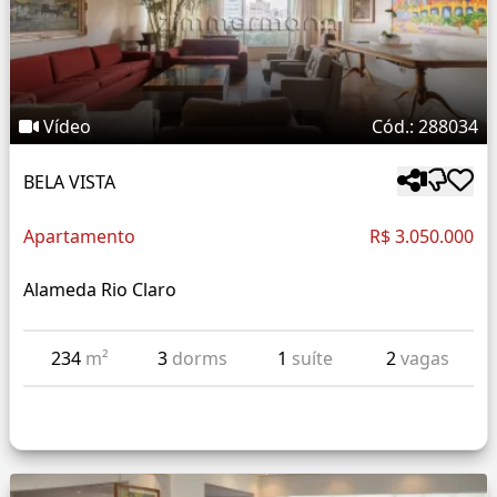
Vídeo
Cód.: 288034
BELA VISTA
Apartamento
R$ 3.050.000
Alameda Rio Claro
234
m²
3
dorms
1
suíte
2
vagas