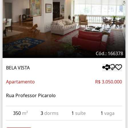
Cód.: 166378
BELA VISTA
Apartamento
R$ 3.050.000
Rua Professor Picarolo
350
m²
3
dorms
1
suíte
1
vaga