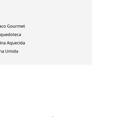
aco Gourmet
nquedoteca
cina Aquecida
na Umida