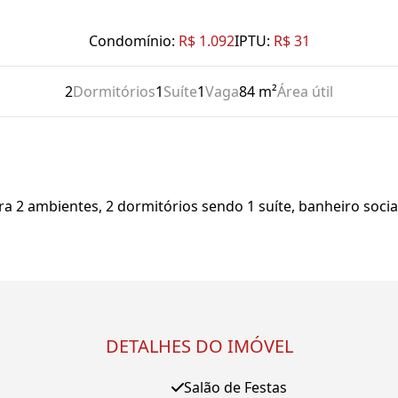
Condomínio:
R$ 1.092
IPTU:
R$ 31
2
Dormitórios
1
Suíte
1
Vaga
84 m²
Área útil
 2 ambientes, 2 dormitórios sendo 1 suíte, banheiro social
DETALHES DO IMÓVEL
Salão de Festas