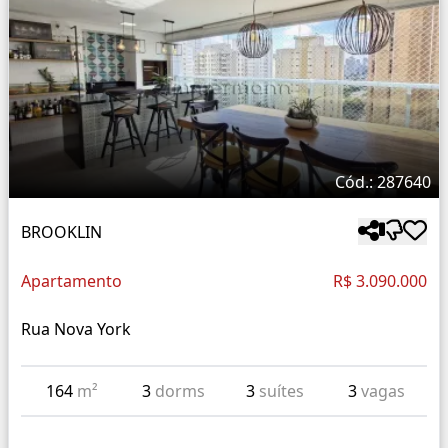
Cód.: 287640
BROOKLIN
Apartamento
R$ 3.090.000
Rua Nova York
164
m²
3
dorms
3
suítes
3
vagas