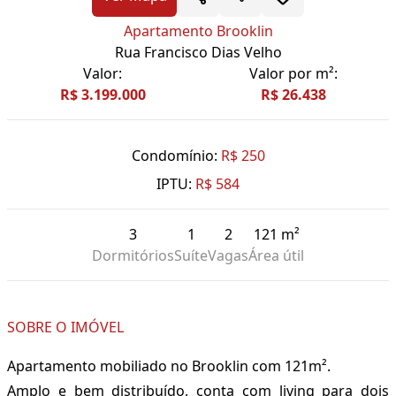
Apartamento Brooklin
Rua Francisco Dias Velho
Valor:
Valor por m²:
R$ 3.199.000
R$ 26.438
Condomínio:
R$ 250
IPTU:
R$ 584
3
1
2
121 m²
Dormitórios
Suíte
Vagas
Área útil
SOBRE O IMÓVEL
Apartamento mobiliado no Brooklin com 121m².
Amplo e bem distribuído, conta com living para dois