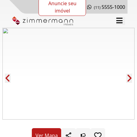
Anuncie seu
5555-1000
(11)
imóvel
Cód.: 282451
Ver Mapa