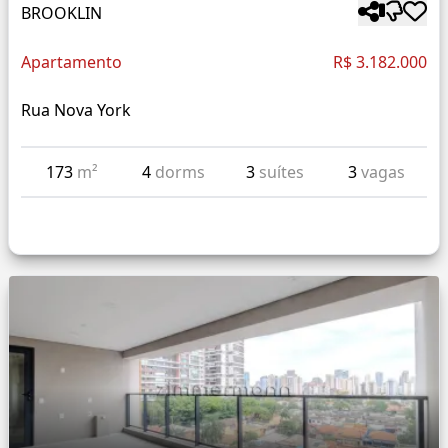
BROOKLIN
Apartamento
R$ 3.182.000
Rua Nova York
173
m²
4
dorms
3
suítes
3
vagas