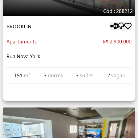
Cód.: 288212
BROOKLIN
Apartamento
R$ 2.900.000
Rua Nova York
151
m²
3
dorms
3
suítes
2
vagas