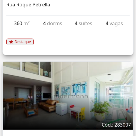
Rua Roque Petrella
360
m²
4
dorms
4
suítes
4
vagas
Destaque
Cód.: 283007