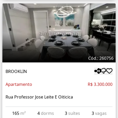
Cód.: 260756
BROOKLIN
Apartamento
R$ 3.300.000
Rua Professor Jose Leite E Oiticica
165
m²
4
dorms
3
suítes
3
vagas