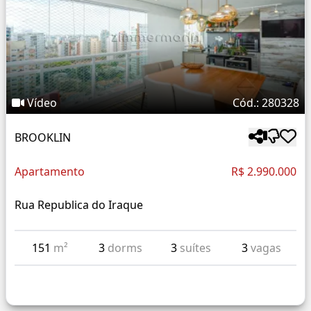
Vídeo
Cód.: 280328
BROOKLIN
Apartamento
R$ 2.990.000
Rua Republica do Iraque
151
m²
3
dorms
3
suítes
3
vagas