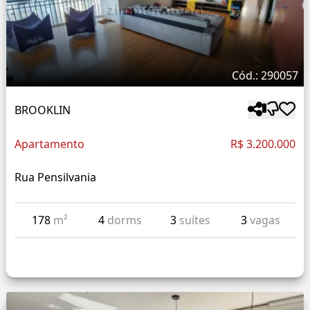
Cód.: 290057
BROOKLIN
Apartamento
R$ 3.200.000
Rua Pensilvania
178
m²
4
dorms
3
suítes
3
vagas