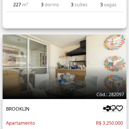
227
m²
3
dorms
3
suítes
3
vagas
Cód.: 282097
BROOKLIN
Apartamento
R$ 3.250.000