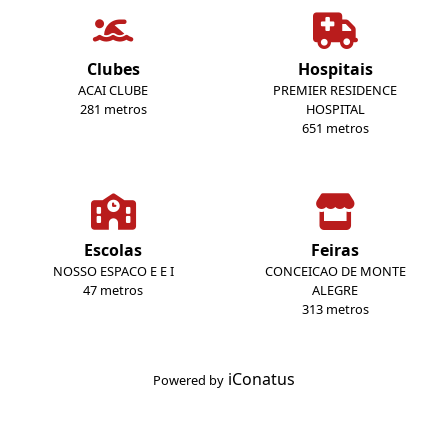
Clubes
Hospitais
ACAI CLUBE
PREMIER RESIDENCE
281 metros
HOSPITAL
651 metros
Escolas
Feiras
NOSSO ESPACO E E I
CONCEICAO DE MONTE
47 metros
ALEGRE
313 metros
iConatus
Powered by