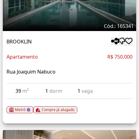
Cód.: 165341
BROOKLIN
Apartamento
R$ 750.000
Rua Joaquim Nabuco
39
m²
1
dorm
1
vaga
Metrô
Compre já alugado