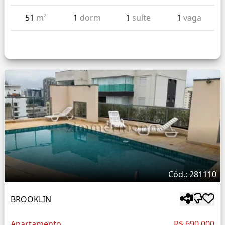
51
m²
1
dorm
1
suíte
1
vaga
Cód.: 281110
BROOKLIN
Apartamento
R$ 690.000