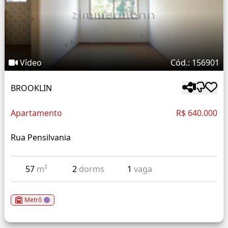
Vídeo
Cód.: 156901
BROOKLIN
Apartamento
R$ 640.000
Rua Pensilvania
57
m²
2
dorms
1
vaga
Metrô