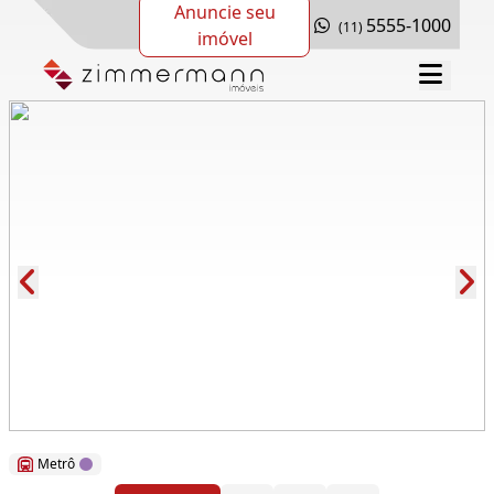
Anuncie seu
5555-1000
(11)
imóvel
Cód.: 160961
Metrô