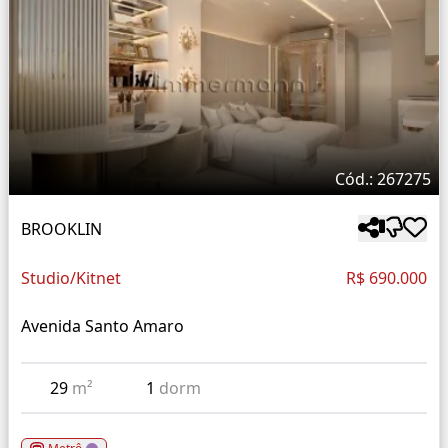
Cód.: 267275
BROOKLIN
Studio/Kitnet
R$ 690.000
Avenida Santo Amaro
29
m²
1
dorm