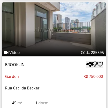
Vídeo
Cód.: 285895
BROOKLIN
Garden
R$ 750.000
Rua Cacilda Becker
45
m²
1
dorm