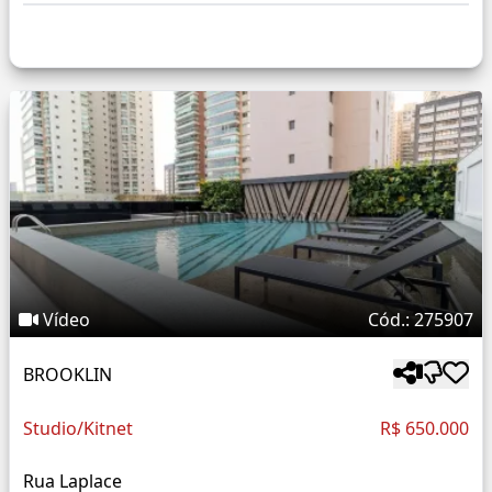
Vídeo
Cód.: 275907
BROOKLIN
Studio/Kitnet
R$ 650.000
Rua Laplace