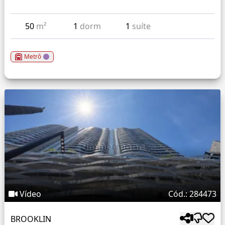
50
m²
1
dorm
1
suíte
Metrô
Vídeo
Cód.: 284473
BROOKLIN