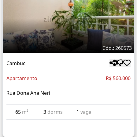
Cód.: 260573
Cambuci
Apartamento
R$ 560.000
Rua Dona Ana Neri
65
m²
3
dorms
1
vaga