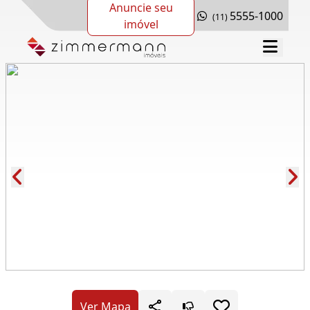
Anuncie seu
5555-1000
(11)
imóvel
Cód.: 277584
Ver Mapa