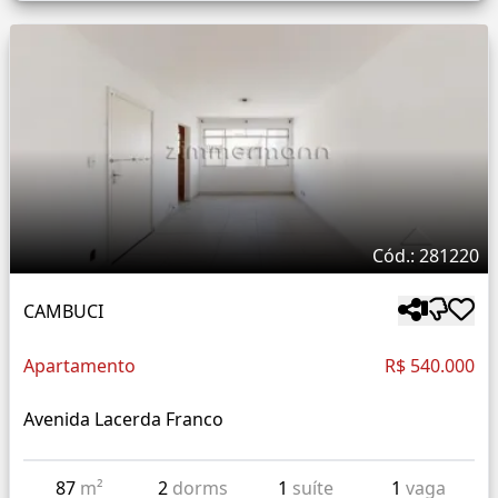
Cód.: 281220
CAMBUCI
Apartamento
R$ 540.000
Avenida Lacerda Franco
87
m²
2
dorms
1
suíte
1
vaga