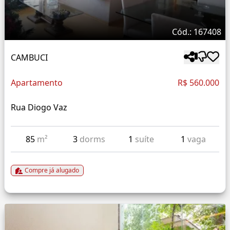
Cód.: 167408
CAMBUCI
Apartamento
R$ 560.000
Rua Diogo Vaz
85
m²
3
dorms
1
suíte
1
vaga
Compre já alugado