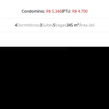
Condomínio:
R$ 5.346
IPTU:
R$ 4.700
4
Dormitórios
3
Suítes
5
Vagas
345 m²
Área útil