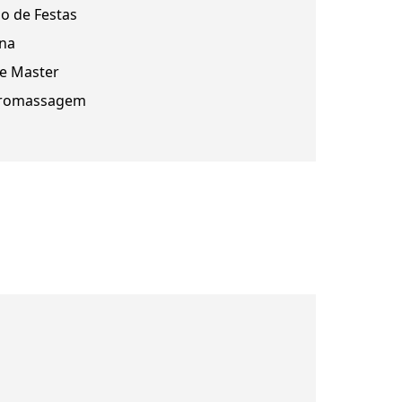
ão de Festas
na
te Master
romassagem