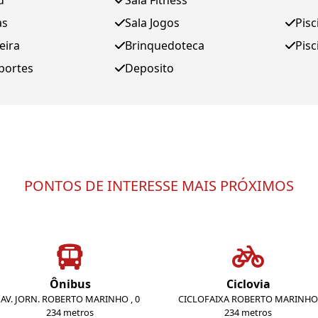
d
Sala Fitness
as
Sala Jogos
Pisc
eira
Brinquedoteca
Pisc
portes
Deposito
PONTOS DE INTERESSE MAIS PRÓXIMOS
Ônibus
Ciclovia
AV. JORN. ROBERTO MARINHO , 0
CICLOFAIXA ROBERTO MARINHO
234 metros
234 metros