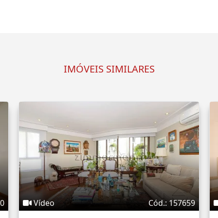
IMÓVEIS SIMILARES
10
Vídeo
Cód.: 157659