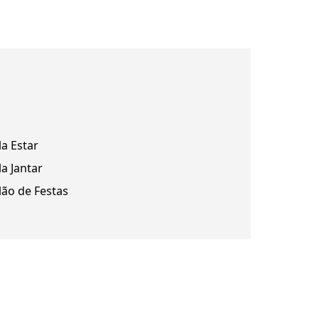
la Estar
la Jantar
lão de Festas