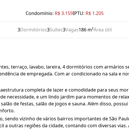
Condomínio:
R$ 3.159
IPTU:
R$ 1.205
3
Dormitórios
3
Suítes
3
Vagas
186 m²
Área útil
es, terraço, lavabo, lareira, 4 dormitórios com armários sen
ependência de empregada. Com ar condicionado na sala e no
aestrutura completa de lazer e comodidade para seus mor
de necessidade, e um lindo jardim para momentos de relaxa
 salão de festas, salão de jogos e sauna. Além disso, possu
nforto.
o, sendo vizinho de vários bairros importantes de São Paul
cil a outras regiões da cidade, contando com diversas vias