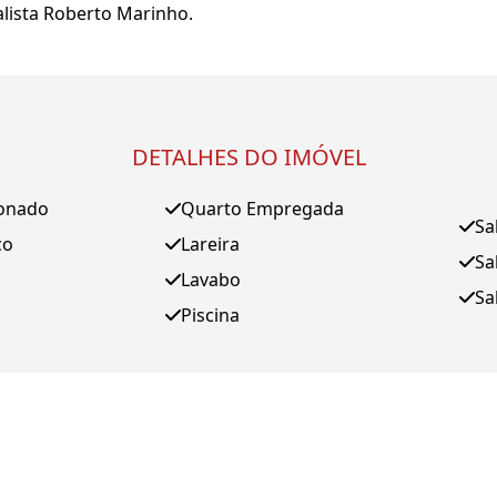
alista Roberto Marinho.
DETALHES DO IMÓVEL
ionado
Quarto Empregada
Sa
ço
Lareira
Sa
Lavabo
Sa
Piscina