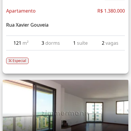
Apartamento
R$ 1.380.000
Rua Xavier Gouveia
121
m²
3
dorms
1
suíte
2
vagas
Especial