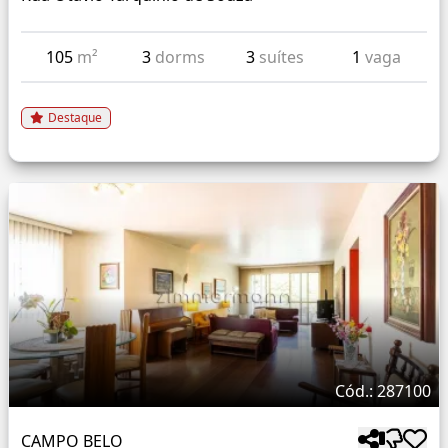
105
m²
3
dorms
3
suítes
1
vaga
Destaque
Cód.: 287100
CAMPO BELO