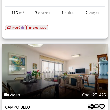
115
m²
3
dorms
1
suíte
2
vagas
Metrô
Destaque
Vídeo
Cód.: 271425
CAMPO BELO