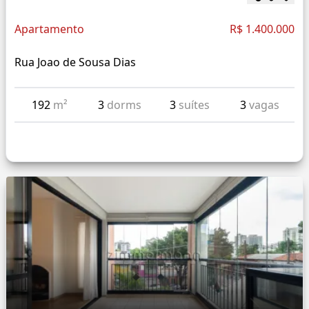
Apartamento
R$ 1.400.000
Rua Joao de Sousa Dias
192
m²
3
dorms
3
suítes
3
vagas