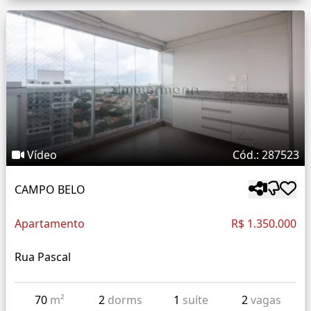
Vídeo
Cód.: 287523
CAMPO BELO
Apartamento
R$ 1.350.000
Rua Pascal
70
m²
2
dorms
1
suíte
2
vagas