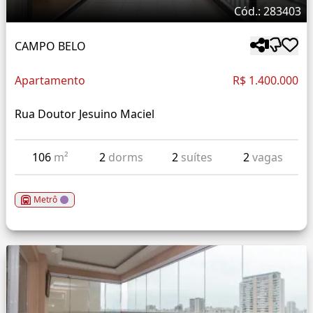
Cód.: 283403
CAMPO BELO
Apartamento
R$ 1.400.000
Rua Doutor Jesuino Maciel
106
m²
2
dorms
2
suítes
2
vagas
Metrô