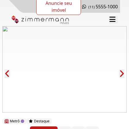
Anuncie seu
5555-1000
(11)
imóvel
Cód.: 287600
Metrô
Destaque