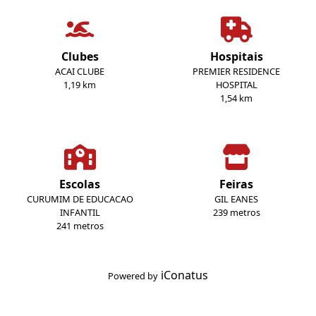
Clubes
Hospitais
ACAI CLUBE
PREMIER RESIDENCE
1,19 km
HOSPITAL
1,54 km
Escolas
Feiras
CURUMIM DE EDUCACAO
GIL EANES
INFANTIL
239 metros
241 metros
iConatus
Powered by