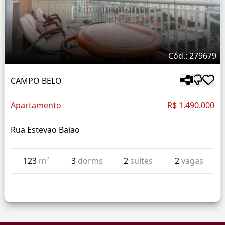
Cód.: 279679
CAMPO BELO
Apartamento
R$ 1.490.000
Rua Estevao Baiao
123
m²
3
dorms
2
suítes
2
vagas