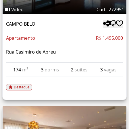
Vídeo
Cód.: 272951
CAMPO BELO
Apartamento
R$ 1.495.000
Rua Casimiro de Abreu
174
m²
3
dorms
2
suítes
3
vagas
Destaque