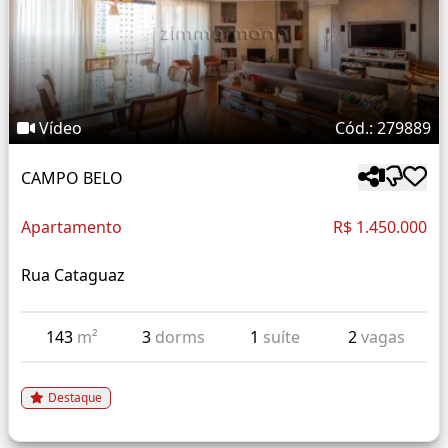
Vídeo
Cód.: 279889
CAMPO BELO
Apartamento
R$ 1.450.000
Rua Cataguaz
143
m²
3
dorms
1
suíte
2
vagas
Destaque