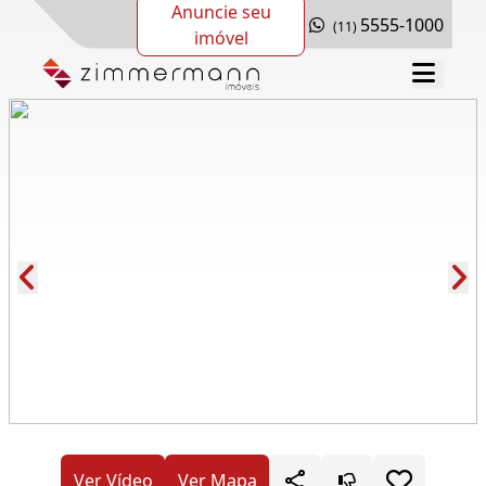
Anuncie seu
5555-1000
(11)
imóvel
Cód.: 282288
Ver Vídeo
Ver Mapa