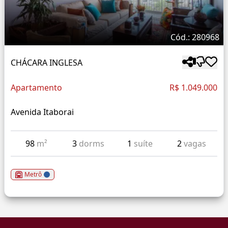
Cód.: 280968
CHÁCARA INGLESA
Apartamento
R$ 1.049.000
Avenida Itaborai
98
m²
3
dorms
1
suíte
2
vagas
Metrô