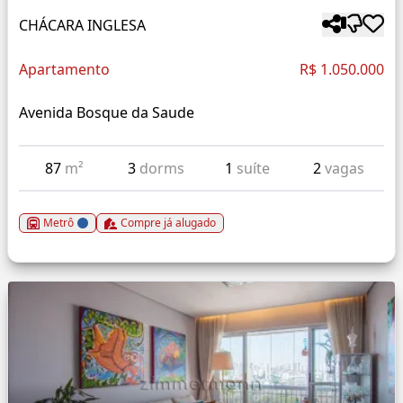
CHÁCARA INGLESA
Apartamento
R$ 1.050.000
Avenida Bosque da Saude
87
m²
3
dorms
1
suíte
2
vagas
Metrô
Compre já alugado