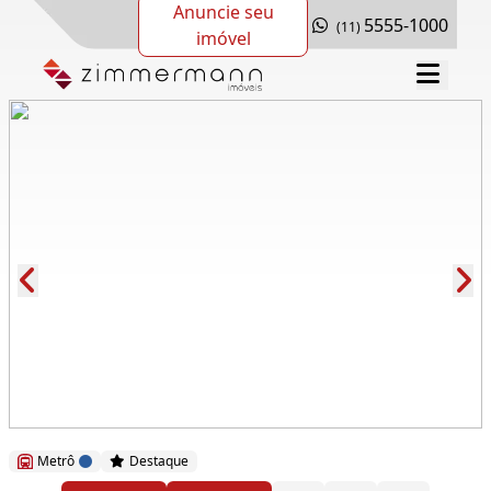
Anuncie seu
5555-1000
(11)
imóvel
Cód.: 281323
Metrô
Destaque