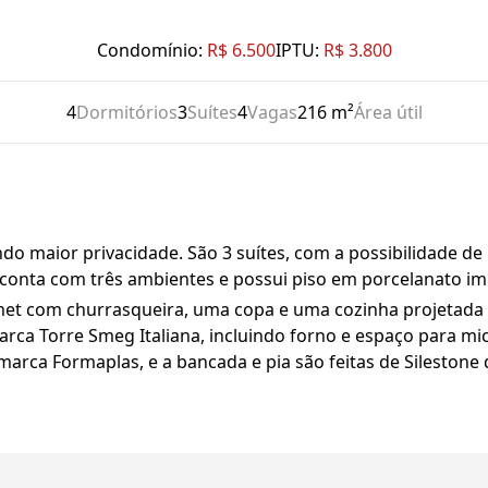
Condomínio:
R$ 6.500
IPTU:
R$ 3.800
4
Dormitórios
3
Suítes
4
Vagas
216 m²
Área útil
o maior privacidade. São 3 suítes, com a possibilidade de
a conta com três ambientes e possui piso em porcelanato i
et com churrasqueira, uma copa e uma cozinha projetada c
ca Torre Smeg Italiana, incluindo forno e espaço para mi
marca Formaplas, e a bancada e pia são feitas de Silestone