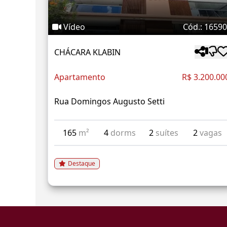
Vídeo
Cód.: 1659
CHÁCARA KLABIN
Apartamento
R$ 3.200.00
Rua Domingos Augusto Setti
165
m²
4
dorms
2
suítes
2
vagas
Destaque