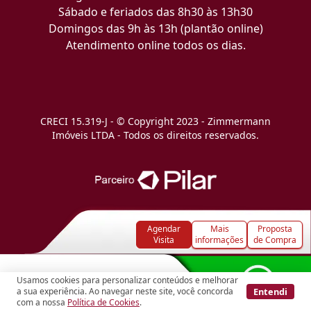
Sábado e feriados das 8h30 às 13h30
Domingos das 9h às 13h (plantão online)
Atendimento online todos os dias.
CRECI 15.319-J - © Copyright 2023 - Zimmermann
Imóveis LTDA - Todos os direitos reservados.
Agendar
Mais
Proposta
Visita
informações
de Compra
Usamos cookies para personalizar conteúdos e melhorar
Entendi
a sua experiência. Ao navegar neste site, você concorda
com a nossa
Política de Cookies
.