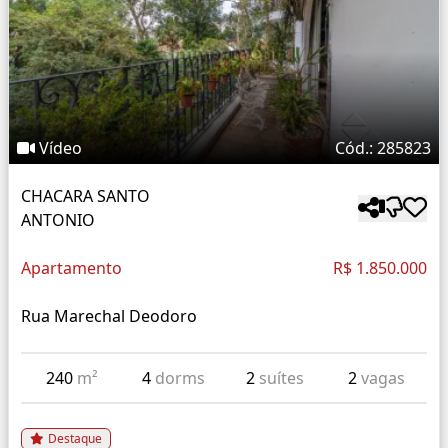
Vídeo
Cód.: 285823
CHACARA SANTO
ANTONIO
Apartamento
R$ 1.850.000
Rua Marechal Deodoro
240
m²
4
dorms
2
suítes
2
vagas
Destaque