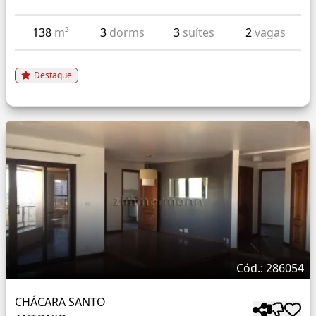
138
m²
3
dorms
3
suítes
2
vagas
Destaque
Cód.: 286054
CHÁCARA SANTO