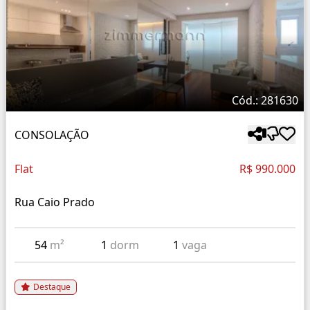
Cód.: 281630
CONSOLAÇÃO
Flat
R$ 990.000
Rua Caio Prado
54
m²
1
dorm
1
vaga
Destaque