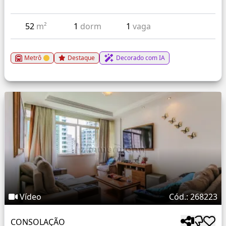
52
m²
1
dorm
1
vaga
Metrô
Destaque
Decorado com IA
Vídeo
Cód.: 268223
CONSOLAÇÃO