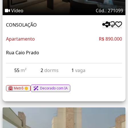
Vídeo
Cód.: 271099
CONSOLAÇÃO
Apartamento
R$ 890.000
Rua Caio Prado
55
m²
2
dorms
1
vaga
Metrô
Decorado com IA