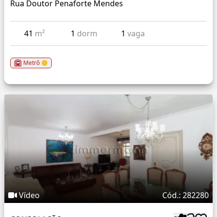
Rua Doutor Penaforte Mendes
41
m²
1
dorm
1
vaga
Metrô
Vídeo
Cód.: 282280