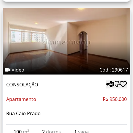
Vídeo
Cód.: 290617
CONSOLAÇÃO
Apartamento
R$ 950.000
Rua Caio Prado
100
m²
2
dorms
1
vaga