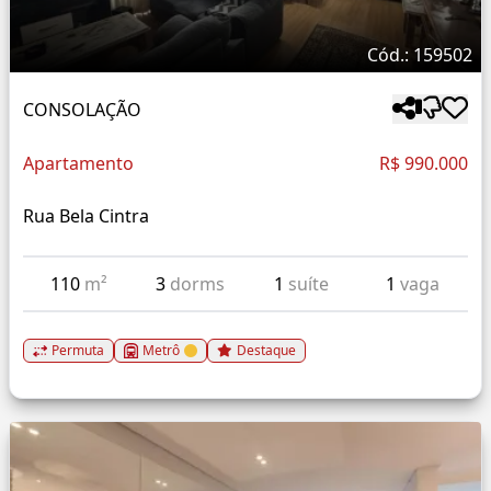
Cód.: 159502
CONSOLAÇÃO
Apartamento
R$ 990.000
Rua Bela Cintra
110
m²
3
dorms
1
suíte
1
vaga
Permuta
Metrô
Destaque