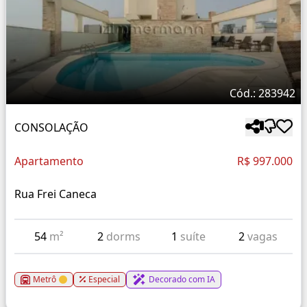
Cód.: 283942
CONSOLAÇÃO
Apartamento
R$ 997.000
Rua Frei Caneca
54
m²
2
dorms
1
suíte
2
vagas
Metrô
Especial
Decorado com IA