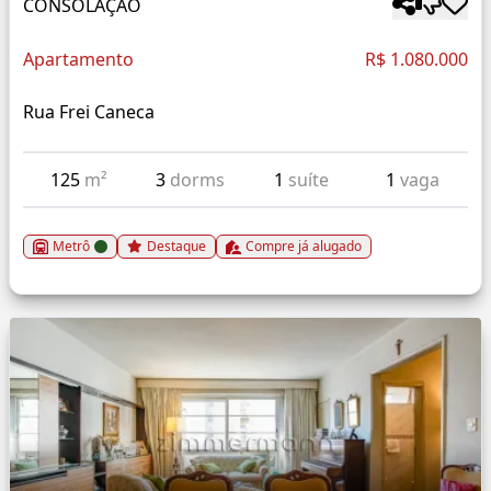
CONSOLAÇÃO
Apartamento
R$ 1.080.000
Rua Frei Caneca
125
m²
3
dorms
1
suíte
1
vaga
Metrô
Destaque
Compre já alugado