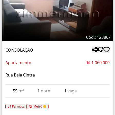
Cód.: 123867
CONSOLAÇÃO
Apartamento
R$ 1.060.000
Rua Bela Cintra
55
m²
1
dorm
1
vaga
Permuta
Metrô