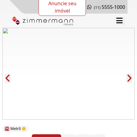
Anuncie seu
5555-1000
(11)
imóvel
Cód.: 279677
Metrô