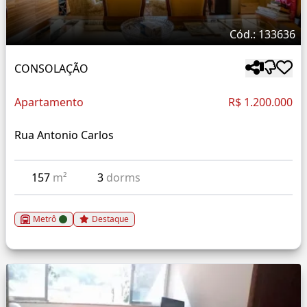
Cód.: 133636
CONSOLAÇÃO
Apartamento
R$ 1.200.000
Rua Antonio Carlos
157
m²
3
dorms
Metrô
Destaque