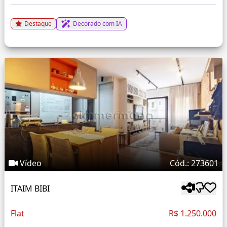
Destaque
Decorado com IA
Vídeo
Cód.: 273601
ITAIM BIBI
Flat
R$ 1.250.000