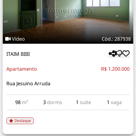
Vídeo
Cód.: 287938
ITAIM BIBI
Apartamento
R$ 1.200.000
Rua Jesuino Arruda
98
m²
3
dorms
1
suíte
1
vaga
Destaque