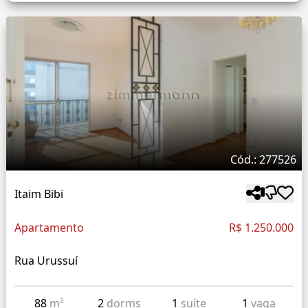
Cód.: 277526
Itaim Bibi
Apartamento
R$ 1.250.000
Rua Urussuí
88
m²
2
dorms
1
suíte
1
vaga