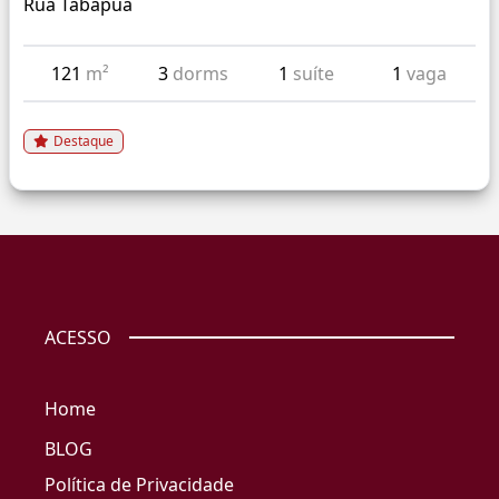
Rua Tabapua
121
m²
3
dorms
1
suíte
1
vaga
Destaque
ACESSO
Home
BLOG
Política de Privacidade