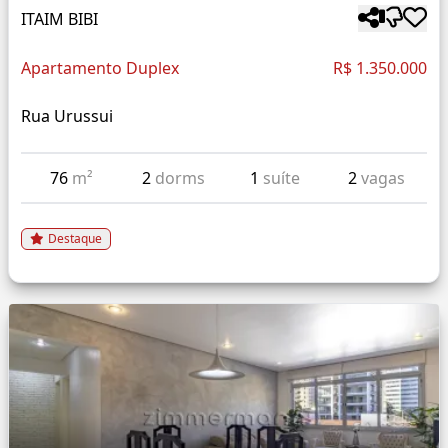
ITAIM BIBI
Apartamento Duplex
R$ 1.350.000
Rua Urussui
76
m²
2
dorms
1
suíte
2
vagas
Destaque