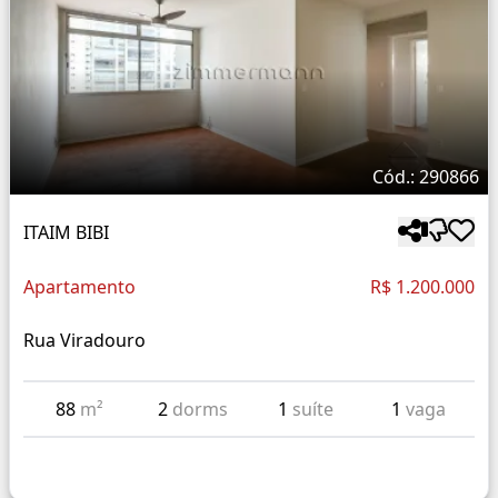
Cód.: 290866
ITAIM BIBI
Apartamento
R$ 1.200.000
Rua Viradouro
88
m²
2
dorms
1
suíte
1
vaga