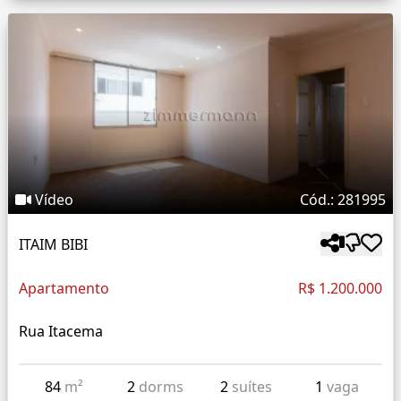
Vídeo
Cód.: 281995
ITAIM BIBI
Apartamento
R$ 1.200.000
Rua Itacema
84
m²
2
dorms
2
suítes
1
vaga