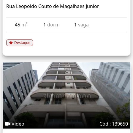
Rua Leopoldo Couto de Magalhaes Junior
45
m²
1
dorm
1
vaga
Destaque
Vídeo
Cód.: 139650