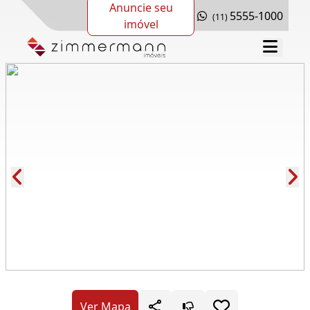
Anuncie seu
5555-1000
(11)
imóvel
Cód.: 283224
Ver Mapa