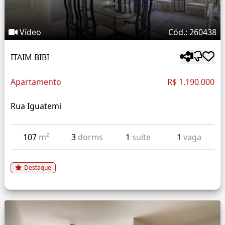
Vídeo
Cód.: 260438
ITAIM BIBI
Apartamento
R$ 1.190.000
Rua Iguatemi
107
m²
3
dorms
1
suíte
1
vaga
Destaque