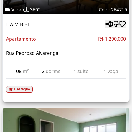
Vídeo
360º
Cód.: 264719
ITAIM BIBI
Apartamento
R$ 1.290.000
Rua Pedroso Alvarenga
108
m²
2
dorms
1
suíte
1
vaga
Destaque