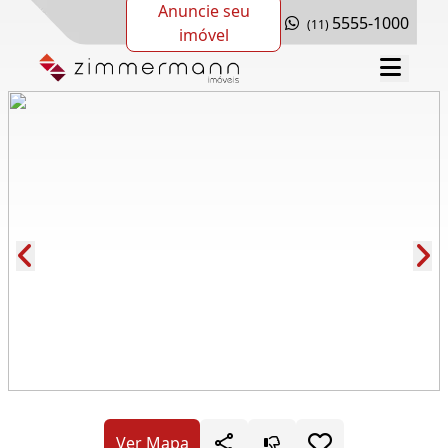
Anuncie seu
5555-1000
(11)
imóvel
Cód.: 281271
Ver Mapa