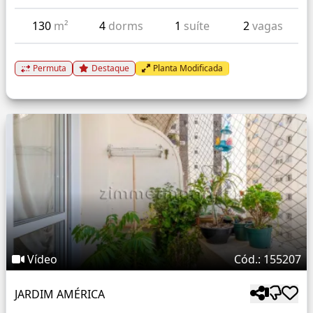
130
m²
4
dorms
1
suíte
2
vagas
Permuta
Destaque
Planta Modificada
Vídeo
Cód.: 155207
JARDIM AMÉRICA