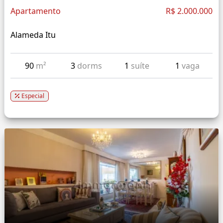
Apartamento
R$ 2.000.000
Alameda Itu
90
m²
3
dorms
1
suíte
1
vaga
Especial