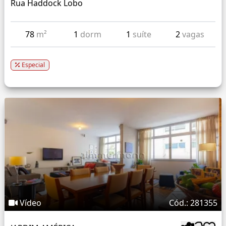
Rua Haddock Lobo
78
m²
1
dorm
1
suíte
2
vagas
Especial
Vídeo
Cód.: 281355