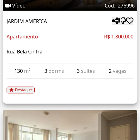
Vídeo
Cód.: 276996
JARDIM AMÉRICA
Apartamento
R$ 1.800.000
Rua Bela Cintra
130
m²
3
dorms
3
suítes
2
vagas
Destaque