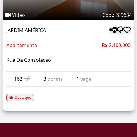
Vídeo
Cód.: 289634
JARDIM AMÉRICA
Apartamento
R$ 2.100.000
Rua Da Consolacao
162
m²
3
dorms
1
vaga
Destaque