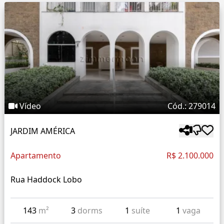
Vídeo
Cód.: 279014
JARDIM AMÉRICA
Apartamento
R$ 2.100.000
Rua Haddock Lobo
143
m²
3
dorms
1
suíte
1
vaga