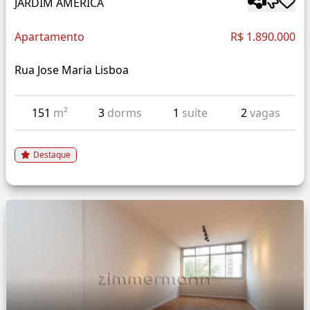
JARDIM AMÉRICA
Apartamento
R$ 1.890.000
Rua Jose Maria Lisboa
151
m²
3
dorms
1
suíte
2
vagas
Destaque