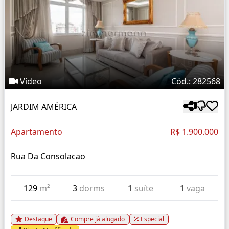
Vídeo
Cód.: 282568
JARDIM AMÉRICA
Apartamento
R$ 1.900.000
Rua Da Consolacao
129
m²
3
dorms
1
suíte
1
vaga
Destaque
Compre já alugado
Especial