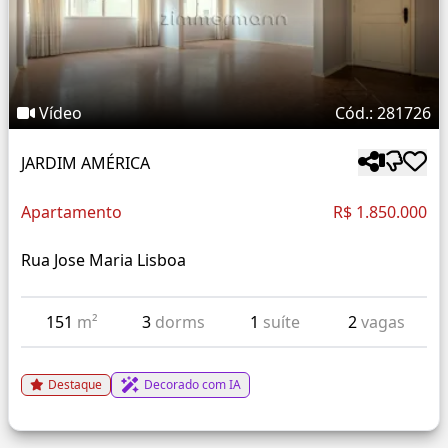
Vídeo
Cód.: 281726
JARDIM AMÉRICA
Apartamento
R$ 1.850.000
Rua Jose Maria Lisboa
151
m²
3
dorms
1
suíte
2
vagas
Destaque
Decorado com IA