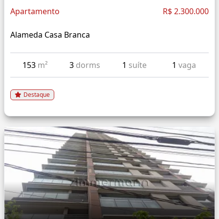
Apartamento
R$ 2.300.000
Alameda Casa Branca
153
m²
3
dorms
1
suíte
1
vaga
Destaque