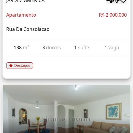
JARDIM AMÉRICA
Apartamento
R$ 2.000.000
Rua Da Consolacao
138
m²
3
dorms
1
suíte
1
vaga
Destaque