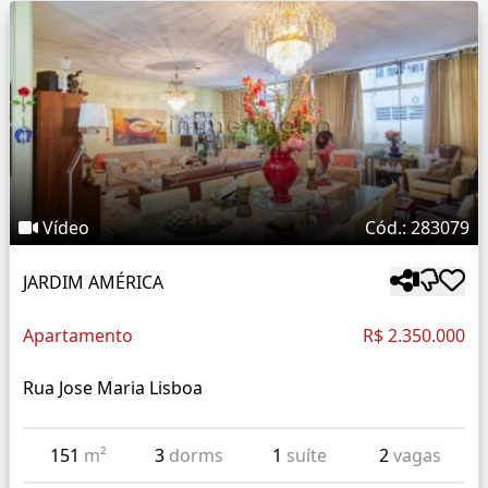
Vídeo
Cód.: 283079
JARDIM AMÉRICA
Apartamento
R$ 2.350.000
Rua Jose Maria Lisboa
151
m²
3
dorms
1
suíte
2
vagas