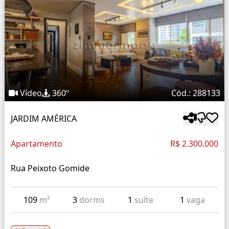
Vídeo
360º
Cód.: 288133
JARDIM AMÉRICA
Apartamento
R$ 2.300.000
Rua Peixoto Gomide
109
m²
3
dorms
1
suíte
1
vaga