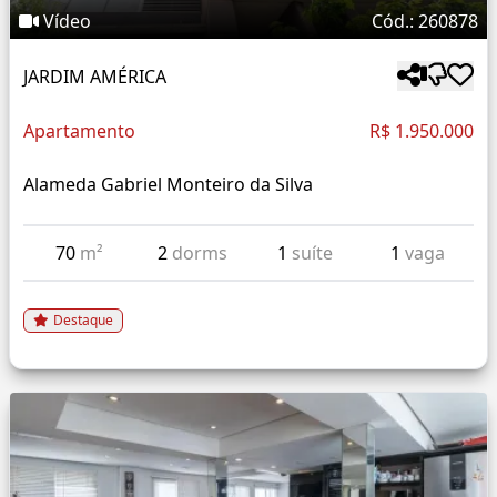
Vídeo
Cód.: 260878
JARDIM AMÉRICA
Apartamento
R$ 1.950.000
Alameda Gabriel Monteiro da Silva
70
m²
2
dorms
1
suíte
1
vaga
Destaque