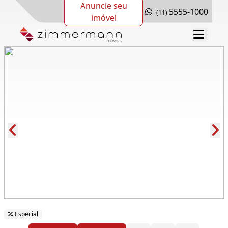
Anuncie seu
5555-1000
(11)
imóvel
Cód.: 277045
Especial