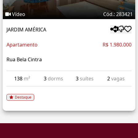
Vídeo
Cód.: 283421
JARDIM AMÉRICA
Apartamento
R$ 1.980.000
Rua Bela Cintra
138
m²
3
dorms
3
suítes
2
vagas
Destaque