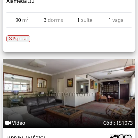
Alameda Itu
90
m²
3
dorms
1
suíte
1
vaga
Especial
Vídeo
Cód.: 151073