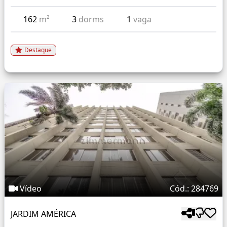
162
m²
3
dorms
1
vaga
Destaque
Vídeo
Cód.: 284769
JARDIM AMÉRICA