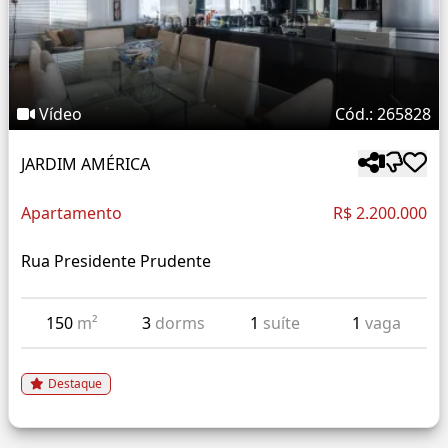
Vídeo
Cód.: 265828
JARDIM AMÉRICA
Apartamento
R$ 2.200.000
Rua Presidente Prudente
150
m²
3
dorms
1
suíte
1
vaga
Destaque