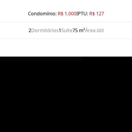
Condomínio:
R$ 1.000
IPTU:
R$ 127
2
Dormitórios
1
Suíte
75 m²
Área útil