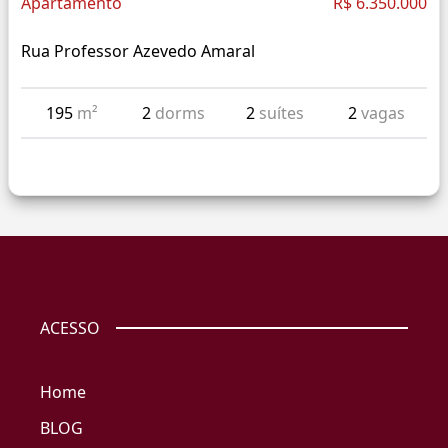
Apartamento
R$ 6.350.000
Rua Professor Azevedo Amaral
195
m²
2
dorms
2
suítes
2
vagas
ACESSO
Home
BLOG