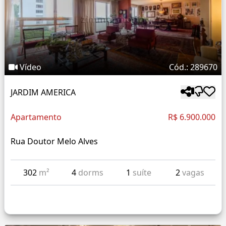
Vídeo
Cód.: 289670
JARDIM AMERICA
Apartamento
R$ 6.900.000
Rua Doutor Melo Alves
302
m²
4
dorms
1
suíte
2
vagas