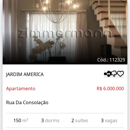
Cód.: 112329
JARDIM AMERICA
Apartamento
R$ 6.000.000
Rua Da Consolação
150
m²
3
dorms
2
suítes
3
vagas