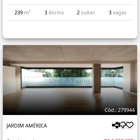
239
m²
3
dorms
2
suítes
3
vagas
Cód.: 279944
JARDIM AMÉRICA