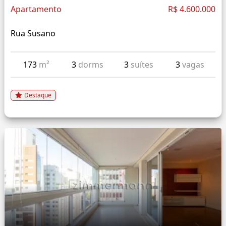
Apartamento
R$ 4.600.000
Rua Susano
173
m²
3
dorms
3
suítes
3
vagas
Destaque