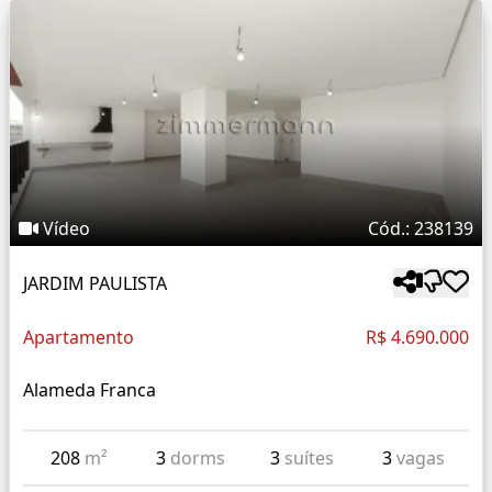
Vídeo
Cód.: 238139
JARDIM PAULISTA
Apartamento
R$ 4.690.000
Alameda Franca
208
m²
3
dorms
3
suítes
3
vagas