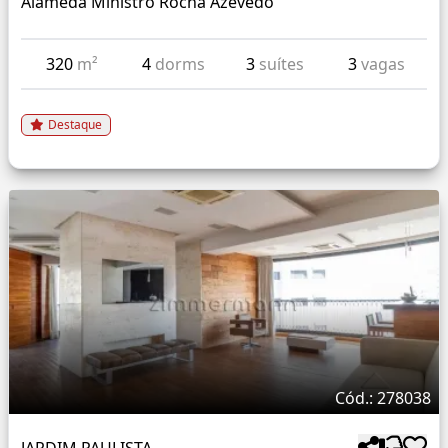
Alameda Ministro Rocha Azevedo
320
m²
4
dorms
3
suítes
3
vagas
Destaque
Cód.: 278038
JARDIM PAULISTA