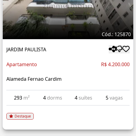
Cód.: 125870
JARDIM PAULISTA
Apartamento
R$ 4.200.000
Alameda Fernao Cardim
293
m²
4
dorms
4
suítes
5
vagas
Destaque