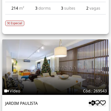
214
m²
3
dorms
3
suítes
2
vagas
Especial
Vídeo
Cód.: 269543
JARDIM PAULISTA