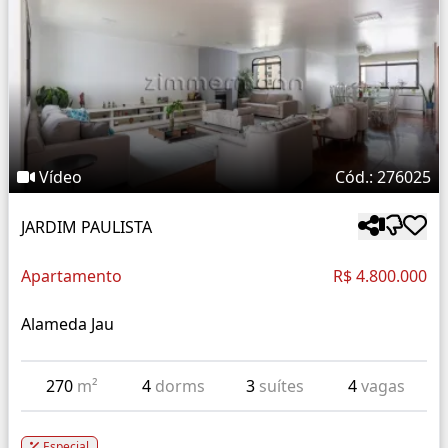
Vídeo
Cód.: 276025
JARDIM PAULISTA
Apartamento
R$ 4.800.000
Alameda Jau
270
m²
4
dorms
3
suítes
4
vagas
Especial