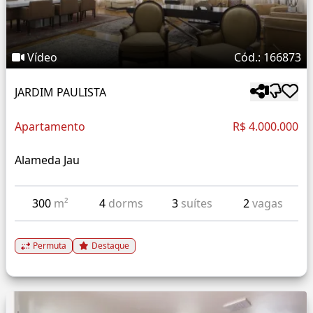
Vídeo
Cód.: 166873
JARDIM PAULISTA
Apartamento
R$ 4.000.000
Alameda Jau
300
m²
4
dorms
3
suítes
2
vagas
Permuta
Destaque