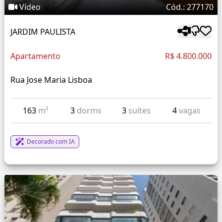
Vídeo
Cód.: 277170
JARDIM PAULISTA
Apartamento
R$ 4.800.000
Rua Jose Maria Lisboa
163
m²
3
dorms
3
suítes
4
vagas
Decorado com IA