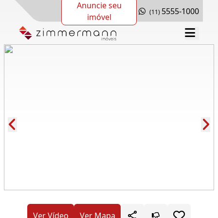
Anuncie seu
5555-1000
(11)
imóvel
Cód.: 279777
Ver Vídeo
Ver Mapa