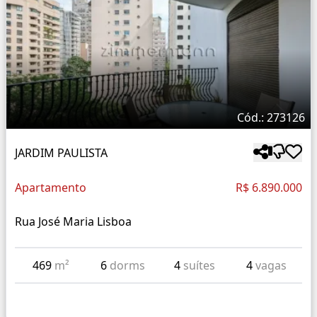
Cód.: 273126
JARDIM PAULISTA
Apartamento
R$ 6.890.000
Rua José Maria Lisboa
469
m²
6
dorms
4
suítes
4
vagas