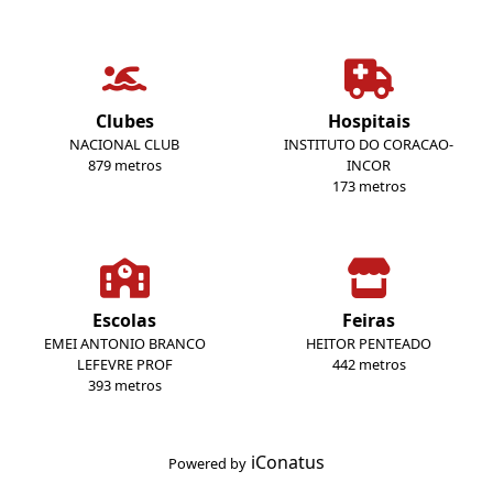
Clubes
Hospitais
NACIONAL CLUB
INSTITUTO DO CORACAO-
879 metros
INCOR
173 metros
Escolas
Feiras
EMEI ANTONIO BRANCO
HEITOR PENTEADO
LEFEVRE PROF
442 metros
393 metros
iConatus
Powered by