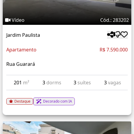
Vídeo
Cód.: 283202
Jardim Paulista
Apartamento
R$ 7.590.000
Rua Guarará
201
m²
3
dorms
3
suítes
3
vagas
Destaque
Decorado com IA