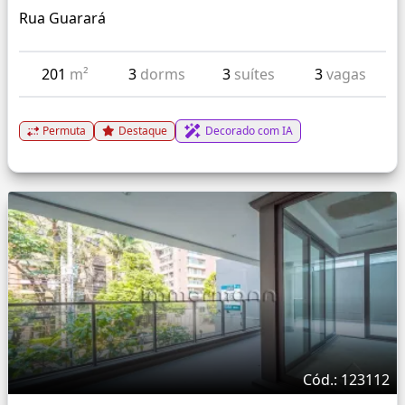
Rua Guarará
201
m²
3
dorms
3
suítes
3
vagas
Permuta
Destaque
Decorado com IA
Cód.: 123112