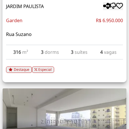
JARDIM PAULISTA
Garden
R$ 6.950.000
Rua Suzano
316
m²
3
dorms
3
suítes
4
vagas
Destaque
Especial