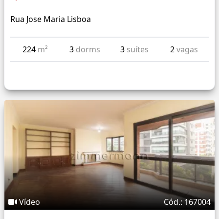
Rua Jose Maria Lisboa
224
m²
3
dorms
3
suítes
2
vagas
Vídeo
Cód.: 167004