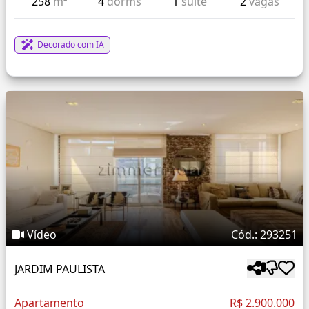
258
m²
4
dorms
1
suíte
2
vagas
Decorado com IA
Vídeo
Cód.: 293251
JARDIM PAULISTA
Apartamento
R$ 2.900.000