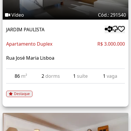
Vídeo
Cód.: 291540
JARDIM PAULISTA
Apartamento Duplex
R$ 3.000.000
Rua José Maria Lisboa
86
m²
2
dorms
1
suíte
1
vaga
Destaque