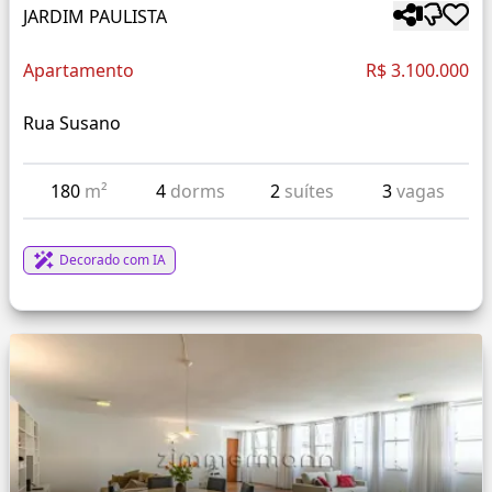
JARDIM PAULISTA
Apartamento
R$ 3.100.000
Rua Susano
180
m²
4
dorms
2
suítes
3
vagas
Decorado com IA