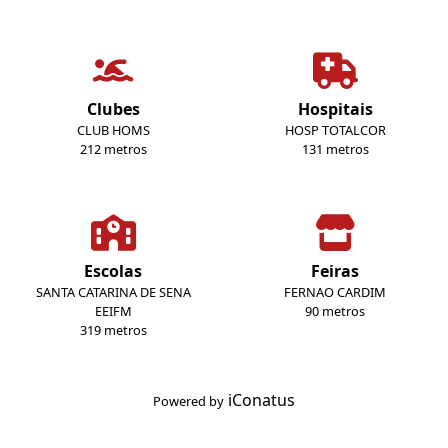
Clubes
Hospitais
CLUB HOMS
HOSP TOTALCOR
212 metros
131 metros
Escolas
Feiras
SANTA CATARINA DE SENA
FERNAO CARDIM
EEIFM
90 metros
319 metros
iConatus
Powered by