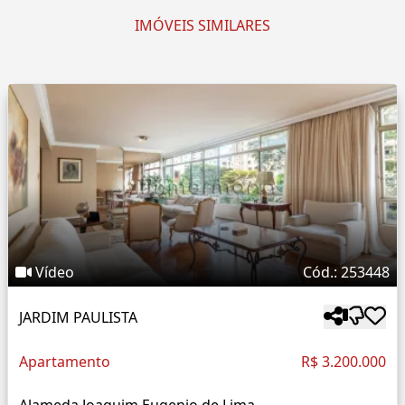
IMÓVEIS SIMILARES
Vídeo
Cód.: 253448
JARDIM PAULISTA
Apartamento
R$ 3.200.000