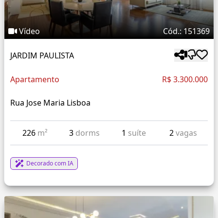
Vídeo
Cód.: 151369
JARDIM PAULISTA
Apartamento
R$ 3.300.000
Rua Jose Maria Lisboa
226
m²
3
dorms
1
suíte
2
vagas
Decorado com IA