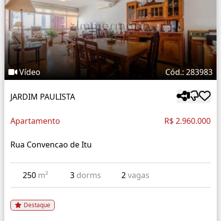
Vídeo
Cód.: 283983
JARDIM PAULISTA
Apartamento
R$ 2.960.000
Rua Convencao de Itu
250
m²
3
dorms
2
vagas
Destaque