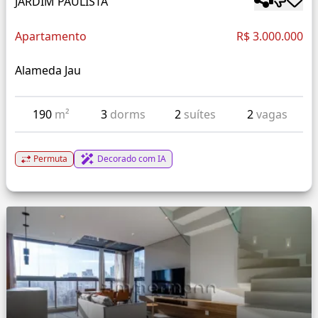
JARDIM PAULISTA
Apartamento
R$ 3.000.000
Alameda Jau
190
m²
3
dorms
2
suítes
2
vagas
Permuta
Decorado com IA