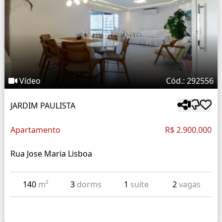
Vídeo
Cód.: 292556
JARDIM PAULISTA
Apartamento
R$ 2.900.000
Rua Jose Maria Lisboa
140
m²
3
dorms
1
suíte
2
vagas