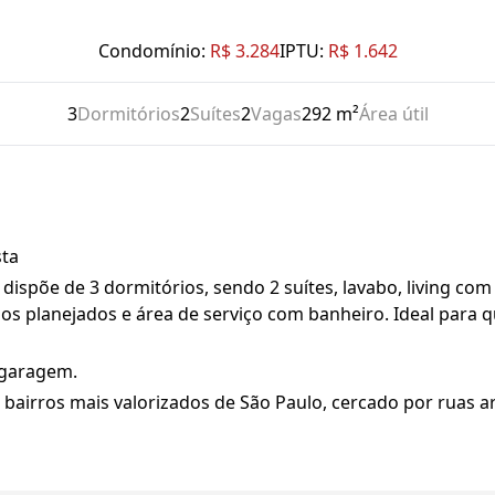
Condomínio:
R$ 3.284
IPTU:
R$ 1.642
3
Dormitórios
2
Suítes
2
Vagas
292 m²
Área útil
sta
ispõe de 3 dormitórios, sendo 2 suítes, lavabo, living com
os planejados e área de serviço com banheiro. Ideal para 
 garagem.
bairros mais valorizados de São Paulo, cercado por ruas a