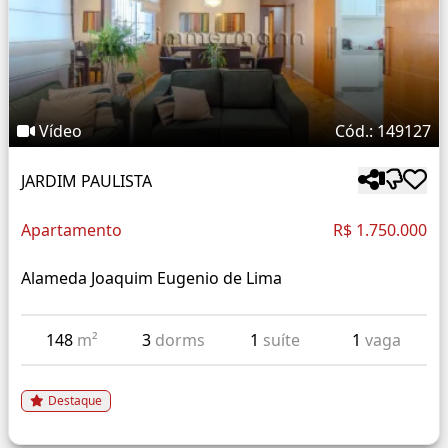
Vídeo
Cód.: 149127
JARDIM PAULISTA
Apartamento
R$ 1.750.000
Alameda Joaquim Eugenio de Lima
148
m²
3
dorms
1
suíte
1
vaga
Destaque