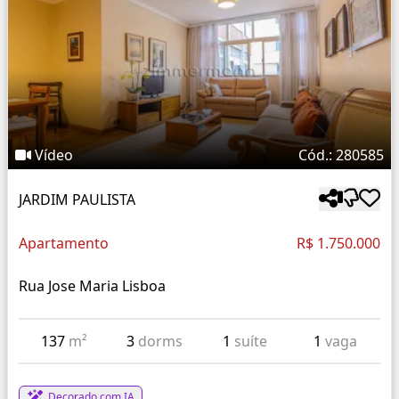
Vídeo
Cód.: 280585
JARDIM PAULISTA
Apartamento
R$ 1.750.000
Rua Jose Maria Lisboa
137
m²
3
dorms
1
suíte
1
vaga
Decorado com IA