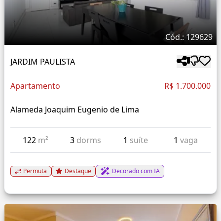
Cód.: 129629
JARDIM PAULISTA
Apartamento
R$ 1.700.000
Alameda Joaquim Eugenio de Lima
122
m²
3
dorms
1
suíte
1
vaga
Permuta
Destaque
Decorado com IA