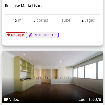
Rua José Maria Lisboa
115
m²
3
dorms
1
suíte
2
vagas
Destaque
Decorado com IA
Vídeo
Cód.: 166078