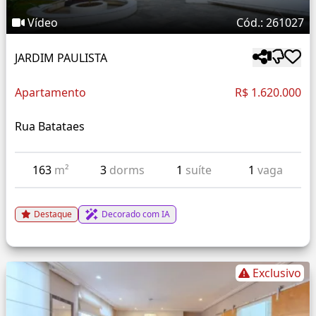
Vídeo
Cód.: 261027
JARDIM PAULISTA
Apartamento
R$ 1.620.000
Rua Batataes
163
m²
3
dorms
1
suíte
1
vaga
Destaque
Decorado com IA
Exclusivo