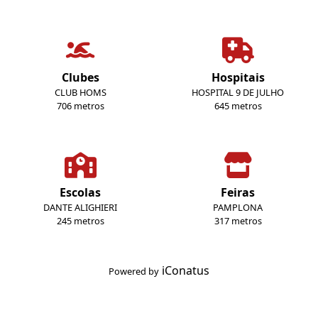
Clubes
Hospitais
CLUB HOMS
HOSPITAL 9 DE JULHO
706 metros
645 metros
Escolas
Feiras
DANTE ALIGHIERI
PAMPLONA
245 metros
317 metros
iConatus
Powered by