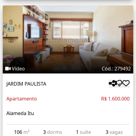
Vídeo
Cód.: 279492
JARDIM PAULISTA
Apartamento
R$ 1.600.000
Alameda Itu
106
m²
3
dorms
1
suíte
3
vagas