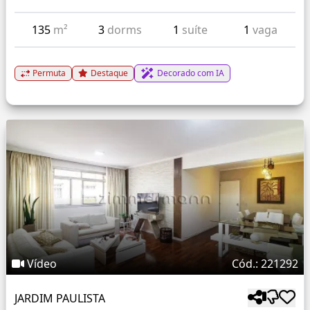
135
m²
3
dorms
1
suíte
1
vaga
Permuta
Destaque
Decorado com IA
Vídeo
Cód.: 221292
JARDIM PAULISTA