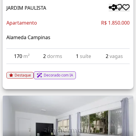
JARDIM PAULISTA
Apartamento
R$ 1.850.000
Alameda Campinas
170
m²
2
dorms
1
suíte
2
vagas
Destaque
Decorado com IA