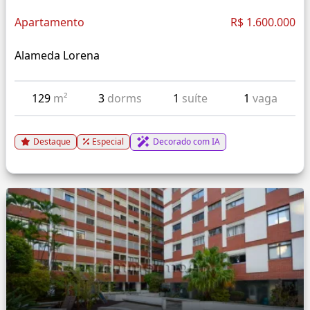
Apartamento
R$ 1.600.000
Alameda Lorena
129
m²
3
dorms
1
suíte
1
vaga
Destaque
Especial
Decorado com IA